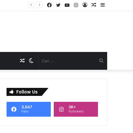
Facebook
Twitter
YouTube
Instagram
Log
Artikel
Sidebar
TNI Dukung Pelayanan Terpadu, Danramil Sukaraja Hadiri Rekam E-KTP, Pemeriksaan Mata, dan Bazar UMKM di Bojongsawah
In
Acak
Artikel
Switch
Cari
Acak
skin
...
Follow Us
3,647
3K+
Fans
Followers