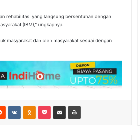
an rehabilitasi yang langsung bersentuhan dengan
Masyarakat (IBM),” ungkapnya.
ntuk masyarakat dan oleh masyarakat sesuai dengan
erest
Reddit
VKontakte
Odnoklassniki
Pocket
Share via Email
Print