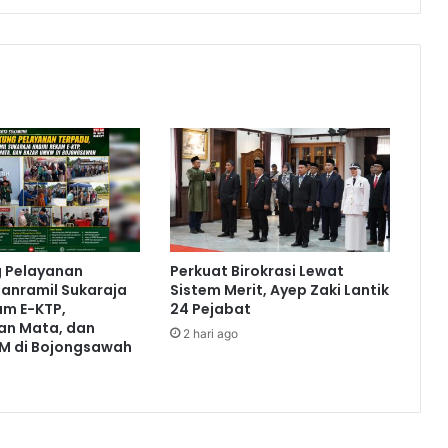
g Pelayanan
Perkuat Birokrasi Lewat
anramil Sukaraja
Sistem Merit, Ayep Zaki Lantik
am E-KTP,
24 Pejabat
an Mata, dan
2 hari ago
M di Bojongsawah