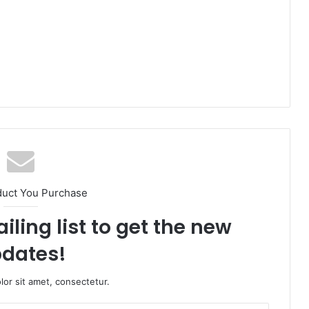
duct You Purchase
iling list to get the new
dates!
or sit amet, consectetur.