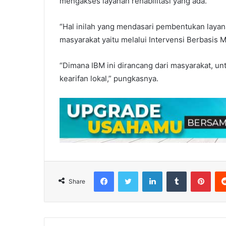
mengakses layanan rehabilitasi yang ada.
“Hal inilah yang mendasari pembentukan layan
masyarakat yaitu melalui Intervensi Berbasis 
“Dimana IBM ini dirancang dari masyarakat, u
kearifan lokal,” pungkasnya.
Facebook
Twitter
LinkedIn
Tumblr
Pint
Share