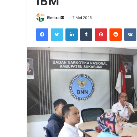
IBM
Send
Elmitra
7 Mei 2025
an
Facebook
Twitter
LinkedIn
Tumblr
Pinterest
Reddit
email