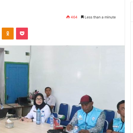
464
Less than a minute
VKontakte
Odnoklassniki
Pocket