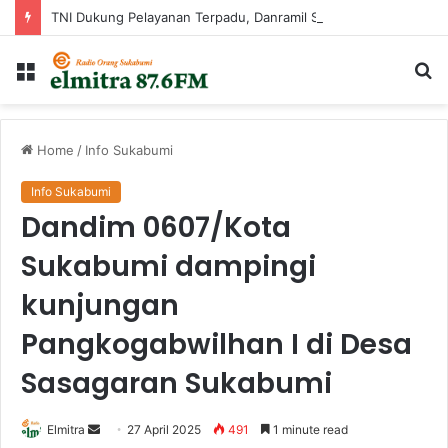
TNI Dukung Pelayanan Terpadu, Danramil Sukaraja Hadiri Rekam E-KTP, Pemeriksaan Mata, dan Bazar UMKM di Bojongsawah
Menu
Ca
...
Home
/
Info Sukabumi
Info Sukabumi
Dandim 0607/Kota
Sukabumi dampingi
kunjungan
Pangkogabwilhan I di Desa
Sasagaran Sukabumi
Send
Elmitra
27 April 2025
491
1 minute read