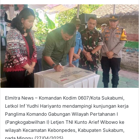
an
email
Elmitra News – Komandan Kodim 0607/Kota Sukabumi,
Letkol Inf Yudhi Hariyanto mendampingi kunjungan kerja
Panglima Komando Gabungan Wilayah Pertahanan I
(Pangkogabwilhan I) Letjen TNI Kunto Arief Wibowo ke
wilayah Kecamatan Kebonpedes, Kabupaten Sukabum,
pada Minggu (27/04/2025).