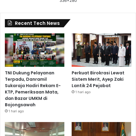
336x280
Recent Tech News
TNI Dukung Pelayanan
Perkuat Birokrasi Lewat
Terpadu, Danramil
Sistem Merit, Ayep Zaki
Sukaraja Hadiri Rekam E-
Lantik 24 Pejabat
KTP, Pemeriksaan Mata,
1 hari ago
dan Bazar UMKM di
Bojongsawah
1 hari ago