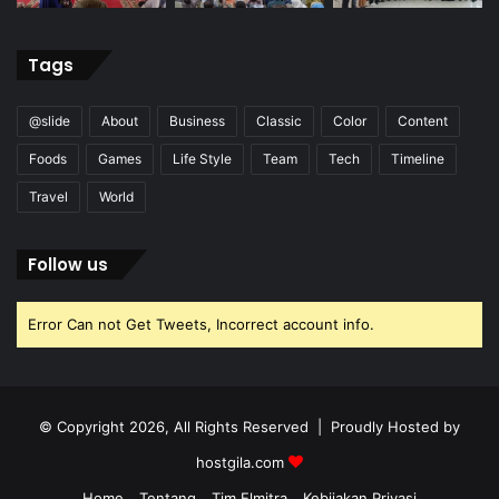
Tags
@slide
About
Business
Classic
Color
Content
Foods
Games
Life Style
Team
Tech
Timeline
Travel
World
Follow us
Error Can not Get Tweets, Incorrect account info.
© Copyright 2026, All Rights Reserved | Proudly Hosted by
hostgila.com
Home
Tentang
Tim Elmitra
Kebijakan Privasi