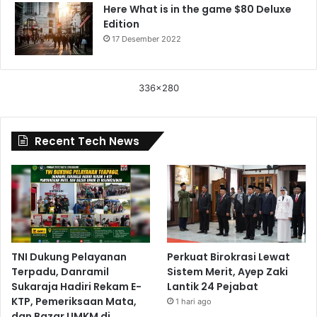
Here What is in the game $80 Deluxe
Edition
17 Desember 2022
336x280
Recent Tech News
TNI Dukung Pelayanan
Perkuat Birokrasi Lewat
Terpadu, Danramil
Sistem Merit, Ayep Zaki
Sukaraja Hadiri Rekam E-
Lantik 24 Pejabat
KTP, Pemeriksaan Mata,
1 hari ago
dan Bazar UMKM di