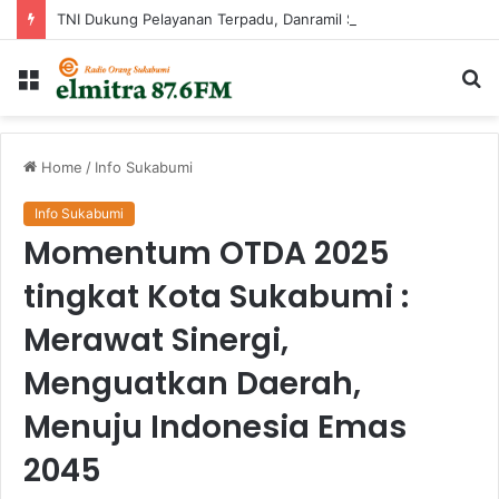
TNI Dukung Pelayanan Terpadu, Danramil Sukaraja Hadiri Rekam E-KTP, Pemeriksaan Mata, dan Bazar UMKM di Bojongsawah
Menu
Ca
...
Home
/
Info Sukabumi
Info Sukabumi
Momentum OTDA 2025
tingkat Kota Sukabumi :
Merawat Sinergi,
Menguatkan Daerah,
Menuju Indonesia Emas
2045