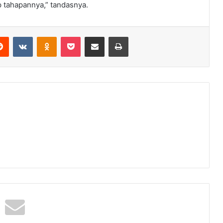
p tahapannya,” tandasnya.
erest
Reddit
VKontakte
Odnoklassniki
Pocket
Share via Email
Print