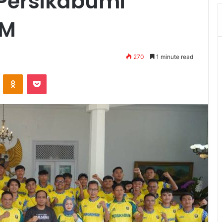
Persikabumi
 M
270
1 minute read
VKontakte
Odnoklassniki
Pocket