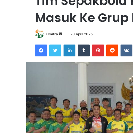
Tim Sepakbola 
Masuk Ke Grup
Send
Elmitra
20 April 2025
an
Facebook
Twitter
LinkedIn
Tumblr
Pinterest
Reddit
email