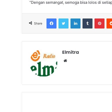
“Dengan semangat, semoga bisa lolos di setia
Facebook
Twitter
LinkedIn
Tumblr
Pint
Share
Elmitra
Website