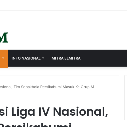
s, Ayep Zaki Minta Seluruh Perangkat Daerah Percepat Peningkatan PA
I
INFO NASIONAL
MITRA ELMITRA
asional, Tim Sepakbola Persikabumi Masuk Ke Grup M
 Liga IV Nasional,