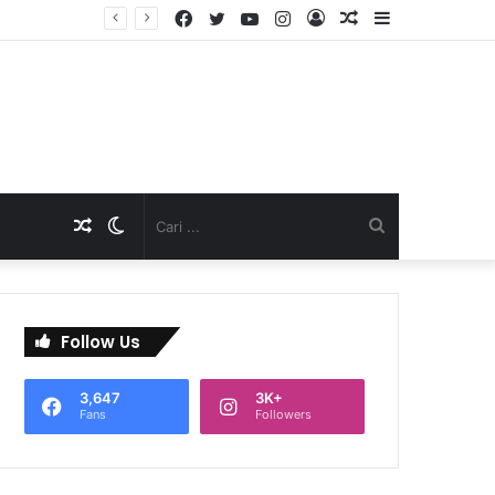
Facebook
Twitter
YouTube
Instagram
Log
Artikel
Sidebar
D
In
Acak
Artikel
Switch
Cari
Acak
skin
...
Follow Us
3,647
3K+
Fans
Followers