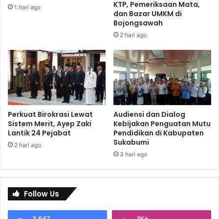
KTP, Pemeriksaan Mata,
1 hari ago
dan Bazar UMKM di
Bojongsawah
2 hari ago
Perkuat Birokrasi Lewat
Audiensi dan Dialog
Sistem Merit, Ayep Zaki
Kebijakan Penguatan Mutu
Lantik 24 Pejabat
Pendidikan di Kabupaten
Sukabumi
2 hari ago
3 hari ago
Follow Us
3,647
3K+