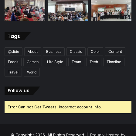
Tags
@slide
About
Business
Classic
Color
Content
Foods
Games
Life Style
Team
Tech
Timeline
Travel
World
Follow us
Error Can not Get Tweets, Incorrect account info.
© Copyright 2026, All Rights Reserved | Proudly Hosted by