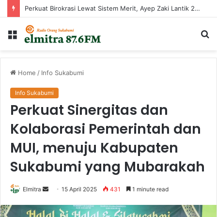
Perkuat Birokrasi Lewat Sistem Merit, Ayep Zaki Lantik 24 Pejabat
Menu
Ca
...
Home
/
Info Sukabumi
Info Sukabumi
Perkuat Sinergitas dan
Kolaborasi Pemerintah dan
MUI, menuju Kabupaten
Sukabumi yang Mubarakah
Send
Elmitra
15 April 2025
431
1 minute read
an
email