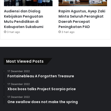
Audiensi dan Dialog
Rapim Agustus, Ayep Zaki
Kebijakan Penguatan
Minta Seluruh Perangkat
Mutu Pendidikan di
Daerah Percepat
Kabupaten Sukabumi
Peningkatan PAD
3 hari ago
3 hari ago
Most Viewed Posts
17 Desember 2022
Fontainebleau A Forgotten Treasure
17 Desember 2022
Xbox boss talks Project Scorpio price
17 Desember 2022
One swallow does not make the spring