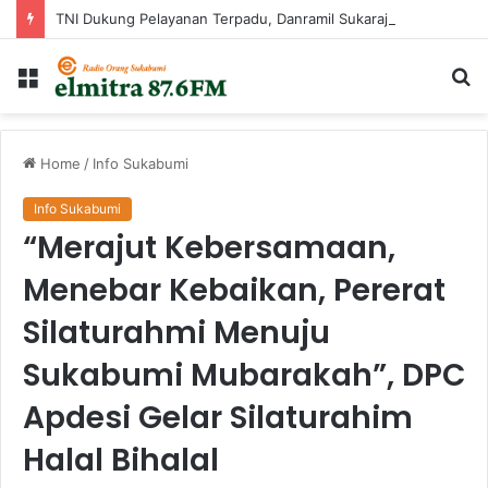
TNI Dukung Pelayanan Terpadu, Danramil Sukaraja Hadiri Rekam E-KTP, Pemeriksaan Mata, dan Bazar UMKM di Bojongsawah
Menu
Ca
...
Home
/
Info Sukabumi
Info Sukabumi
“Merajut Kebersamaan,
Menebar Kebaikan, Pererat
Silaturahmi Menuju
Sukabumi Mubarakah”, DPC
Apdesi Gelar Silaturahim
Halal Bihalal