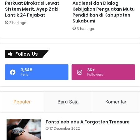
Perkuat Birokrasi Lewat
Audiensi dan Dialog
Sistem Merit, Ayep Zaki
Kebijakan Penguatan Mutu
Lantik 24 Pejabat
Pendidikan di Kabupaten
Sukabumi
2 hari ago
3 hari ago
Follow Us
3,648
3K+
Fans
Followers
Populer
Baru Saja
Komentar
Fontainebleau A Forgotten Treasure
17 Desember 2022