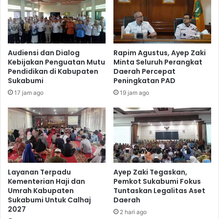
Audiensi dan Dialog
Rapim Agustus, Ayep Zaki
Kebijakan Penguatan Mutu
Minta Seluruh Perangkat
Pendidikan di Kabupaten
Daerah Percepat
Sukabumi
Peningkatan PAD
17 jam ago
19 jam ago
Layanan Terpadu
Ayep Zaki Tegaskan,
Kementerian Haji dan
Pemkot Sukabumi Fokus
Umrah Kabupaten
Tuntaskan Legalitas Aset
Sukabumi Untuk Calhaj
Daerah
2027
2 hari ago