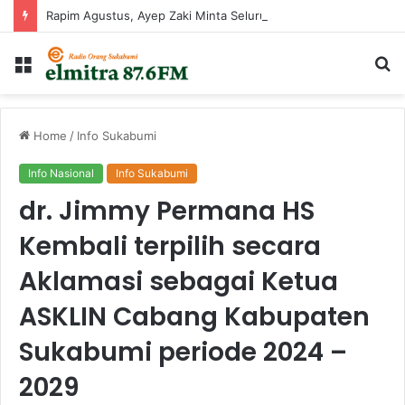
Rapim Agustus, Ayep Zaki Minta Seluruh Perangkat Daerah Percepat Peningkatan PAD
Menu
Ca
...
Home
/
Info Sukabumi
Info Nasional
Info Sukabumi
dr. Jimmy Permana HS
Kembali terpilih secara
Aklamasi sebagai Ketua
ASKLIN Cabang Kabupaten
Sukabumi periode 2024 –
2029