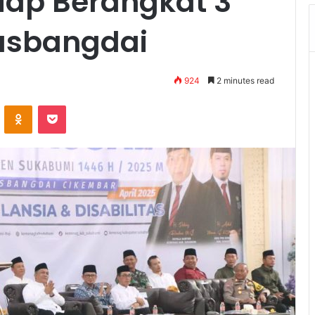
Siap Berangkat 3
Pusbangdai
924
2 minutes read
VKontakte
Odnoklassniki
Pocket