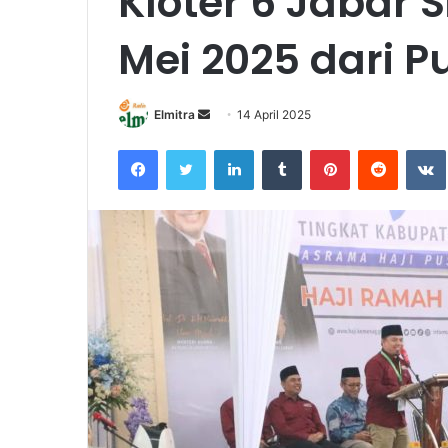
Kloter 6 Jabar 
Mei 2025 dari 
Send
Elmitra
14 April 2025
an
Facebook
Twitter
LinkedIn
Tumblr
Pinterest
Reddit
email