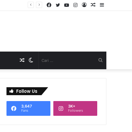
Facebook
Twitter
YouTube
Instagram
Log
Artikel
Sidebar
TNI Dukung Pelayanan Terpadu, Danramil Sukaraja Hadiri Rekam E-KTP, Pemeriksaan Mata, dan Bazar UMKM di Bojongsawah
In
Acak
Artikel
Switch
Cari
Acak
skin
...
Follow Us
3,647
3K+
Fans
Followers