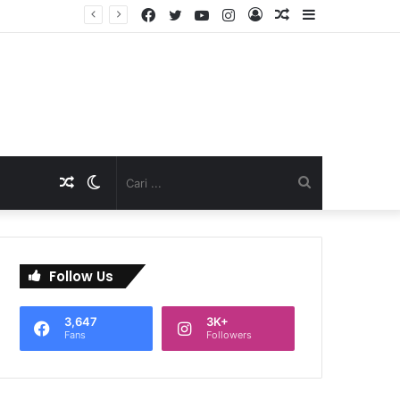
Facebook
Twitter
YouTube
Instagram
Log
Artikel
Sidebar
TNI Dukung Pelayanan Terpadu, Danramil Sukaraja Hadiri Rekam E-KTP, Pemeriksaan Mata, dan Bazar UMKM di Bojongsawah
In
Acak
Artikel
Switch
Cari
Acak
skin
...
Follow Us
3,647
3K+
Fans
Followers