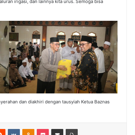
aluran irigasi, dan lainnya kita urus. Semoga bisa
nyerahan dan diakhiri dengan tausyiah Ketua Baznas
erest
Reddit
VKontakte
Odnoklassniki
Pocket
Share via Email
Print