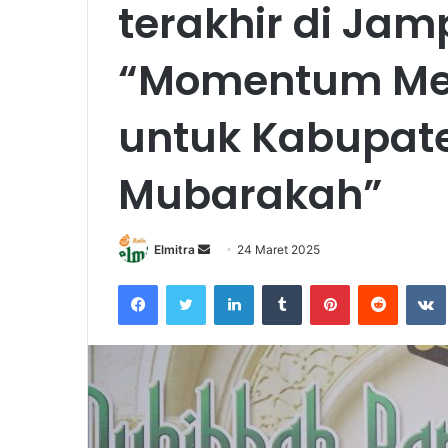
terakhir di Ja
“Momentum Me
untuk Kabupat
Mubarakah”
Send
Elmitra
24 Maret 2025
an
Facebook
Twitter
LinkedIn
Tumblr
Pinterest
Reddit
email