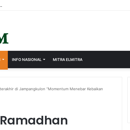
I
INFO NASIONAL
MITRA ELMITRA
terakhir di Jampangkulon “Momentum Menebar Kebaikan
h Ramadhan