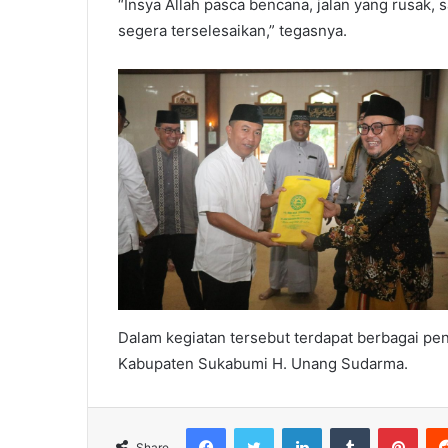
“Insya Allah pasca bencana, jalan yang rusak, s
segera terselesaikan,” tegasnya.
Dalam kegiatan tersebut terdapat berbagai pe
Kabupaten Sukabumi H. Unang Sudarma.
Facebook
Twitter
LinkedIn
Tumblr
Pint
Share