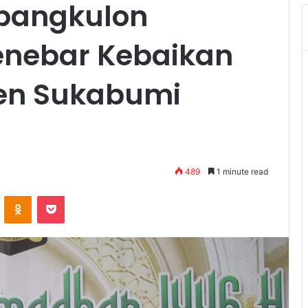
mpangkulon
nebar Kebaikan
en Sukabumi
489
1 minute read
VKontakte
Odnoklassniki
Pocket