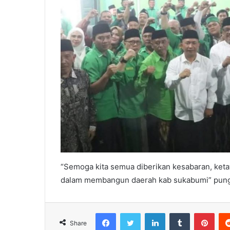
“Semoga kita semua diberikan kesabaran, keta
dalam membangun daerah kab sukabumi” pun
Facebook
Twitter
LinkedIn
Tumblr
Pint
Share