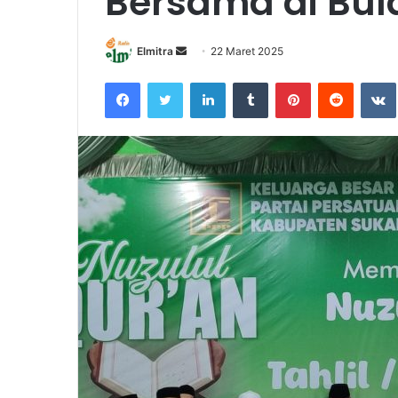
Bersama di Bu
Send
Elmitra
22 Maret 2025
an
Facebook
Twitter
LinkedIn
Tumblr
Pinterest
Reddit
email