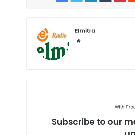
Elmitra
Website
With Pro
Subscribe to our ma
up