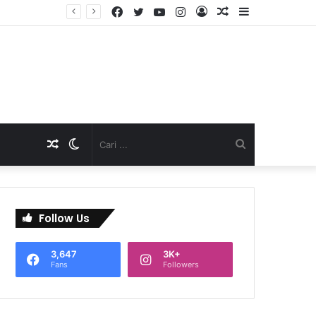
Facebook
Twitter
YouTube
Instagram
Log
Artikel
Sidebar
TNI Dukung Pelayanan Terpadu, Danramil Sukaraja Hadiri Rekam E-KTP, Pemeriksaan Mata, dan Bazar UMKM di Bojongsawah
In
Acak
Artikel
Switch
Cari
Acak
skin
...
Follow Us
3,647
3K+
Fans
Followers