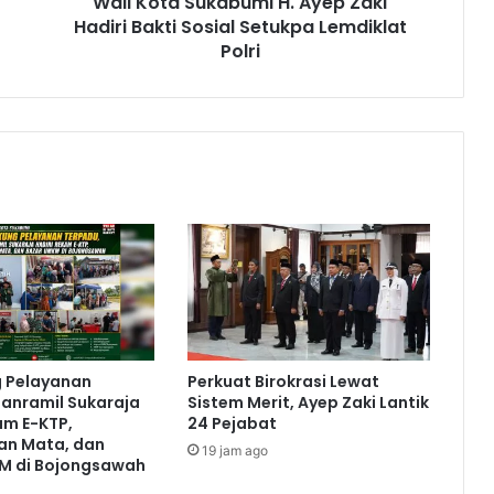
Wali Kota Sukabumi H. Ayep Zaki
Hadiri Bakti Sosial Setukpa Lemdiklat
Polri
g Pelayanan
Perkuat Birokrasi Lewat
anramil Sukaraja
Sistem Merit, Ayep Zaki Lantik
am E-KTP,
24 Pejabat
an Mata, dan
19 jam ago
M di Bojongsawah