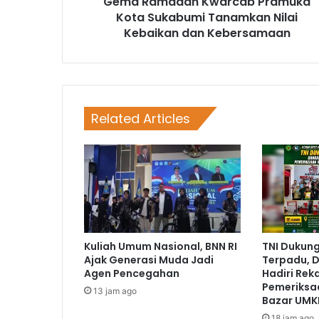
Gema Ramadan Kwarcab Pramuka
Kota Sukabumi Tanamkan Nilai
Kebaikan dan Kebersamaan
Related Articles
Kuliah Umum Nasional, BNN RI
TNI Dukun
Ajak Generasi Muda Jadi
Terpadu, D
Agen Pencegahan
Hadiri Rek
Pemeriksa
13 jam ago
Bazar UMK
18 jam ago