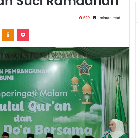
lan Suci Ramadhan
529
1 minute read
VKontakte
Odnoklassniki
Pocket