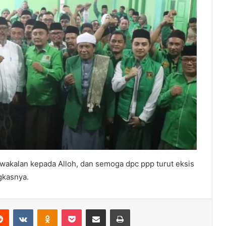
wakalan kepada Alloh, dan semoga dpc ppp turut eksis
gkasnya.
erest
Reddit
VKontakte
Odnoklassniki
Pocket
Share via Email
Print