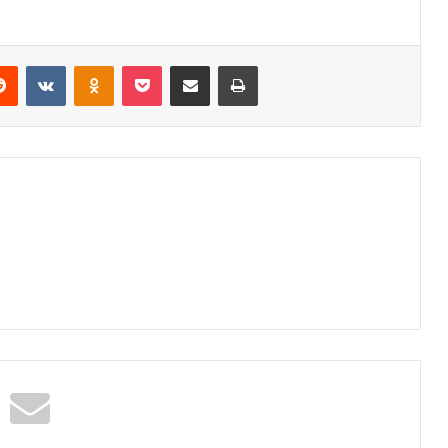
erest
Reddit
VKontakte
Odnoklassniki
Pocket
Share via Email
Print