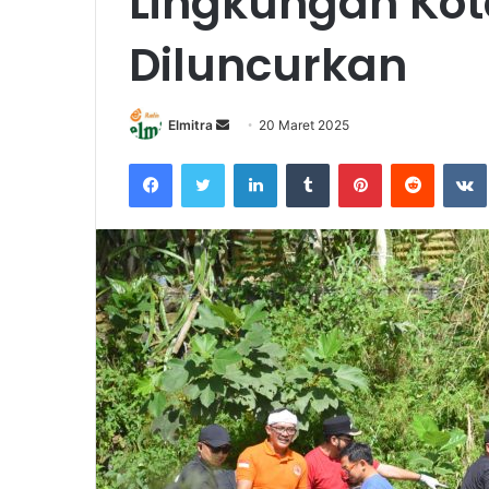
Lingkungan Ko
Diluncurkan
Send
Elmitra
20 Maret 2025
an
Facebook
Twitter
LinkedIn
Tumblr
Pinterest
Reddit
email