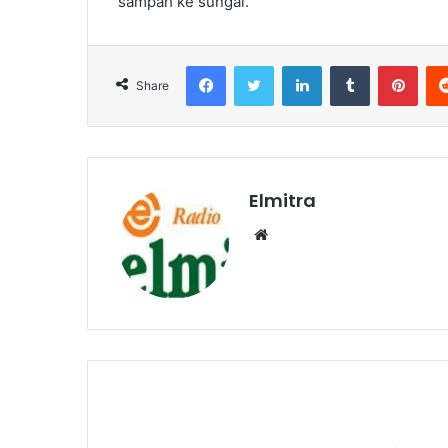
sampah ke sungai.
Facebook
Twitter
LinkedIn
Tumblr
Pint
Share
Elmitra
Website