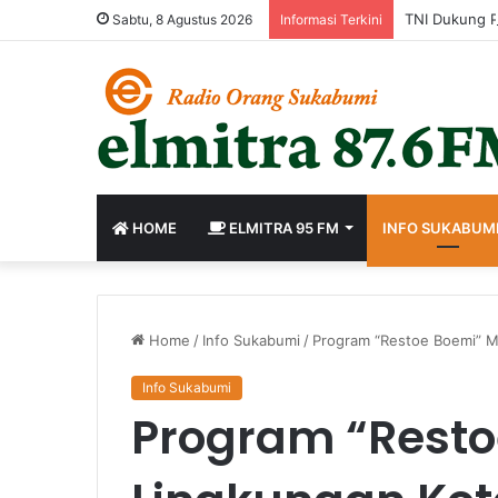
Sabtu, 8 Agustus 2026
Informasi Terkini
HOME
ELMITRA 95 FM
INFO SUKABUM
Home
/
Info Sukabumi
/
Program “Restoe Boemi” M
Info Sukabumi
Program “Rest