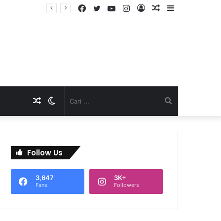
Facebook
Twitter
YouTube
Instagram
Log
Artikel
Sidebar
TNI Dukung Pelayanan Terpadu, Danramil Sukaraja Hadiri Rekam E-KTP, Pemeriksaan Mata, dan Bazar UMKM di Bojongsawah
In
Acak
Artikel
Switch
Cari
Acak
skin
...
Follow Us
3,647
3K+
Fans
Followers