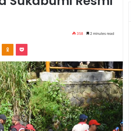
ta Sukabumi Resmi
358
2 minutes read
VKontakte
Odnoklassniki
Pocket