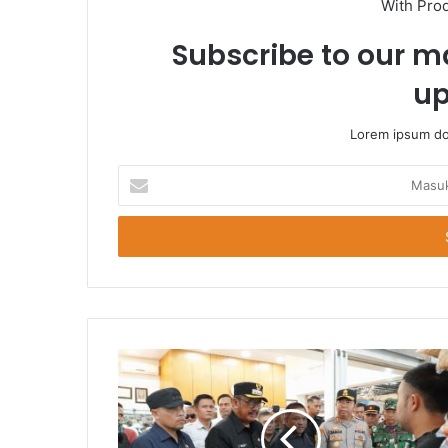
With Pro
Subscribe to our ma
up
Lorem ipsum dol
Masukkan
Email
Anda