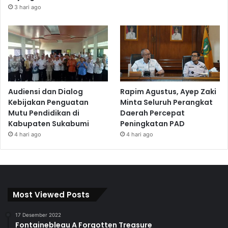
3 hari ago
Audiensi dan Dialog
Rapim Agustus, Ayep Zaki
Kebijakan Penguatan
Minta Seluruh Perangkat
Mutu Pendidikan di
Daerah Percepat
Kabupaten Sukabumi
Peningkatan PAD
4 hari ago
4 hari ago
Most Viewed Posts
17 Desember 2022
Fontainebleau A Forgotten Treasure