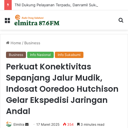
TNI Dukung Pelayanan Terpadu, Danramil Sukaraja Hadiri Rekam E-KTP, Pemeriksaan Mata, dan Bazar UMKM di Bojongsawah
Menu
Ca
...
Home
/
Business
Business
Info Nasional
Info Sukabumi
Perkuat Konektivitas
Sepanjang Jalur Mudik,
Indosat Ooredoo Hutchison
Gelar Ekspedisi Jaringan
Andal
Send
Elmitra
17 Maret 2025
354
3 minutes read