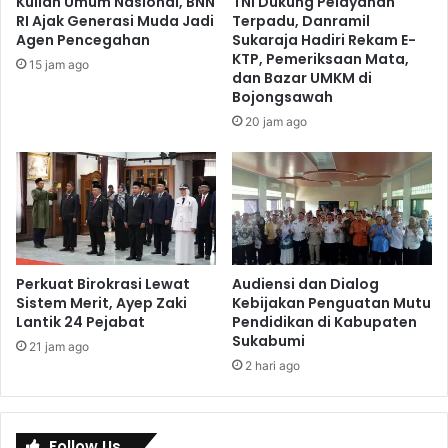
Kuliah Umum Nasional, BNN
TNI Dukung Pelayanan
RI Ajak Generasi Muda Jadi
Terpadu, Danramil
Agen Pencegahan
Sukaraja Hadiri Rekam E-
KTP, Pemeriksaan Mata,
15 jam ago
dan Bazar UMKM di
Bojongsawah
20 jam ago
Perkuat Birokrasi Lewat
Audiensi dan Dialog
Sistem Merit, Ayep Zaki
Kebijakan Penguatan Mutu
Lantik 24 Pejabat
Pendidikan di Kabupaten
Sukabumi
21 jam ago
2 hari ago
Follow Us