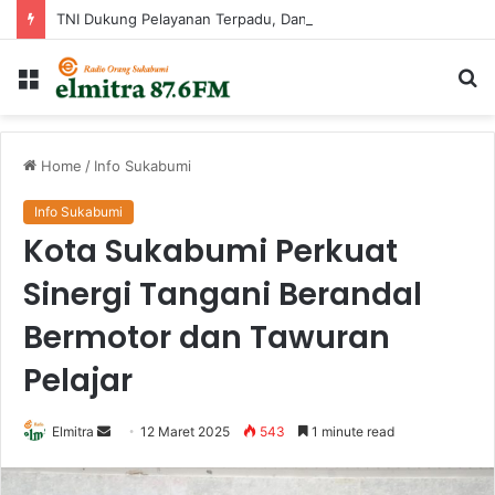
TNI Dukung Pelayanan Terpadu, Danramil Sukaraja Hadiri Rekam E-KTP, Pemeriksaan Mata, dan Bazar UMKM di Bojongsawah
Menu
Ca
...
Home
/
Info Sukabumi
Info Sukabumi
Kota Sukabumi Perkuat
Sinergi Tangani Berandal
Bermotor dan Tawuran
Pelajar
Send
Elmitra
12 Maret 2025
543
1 minute read
an
email