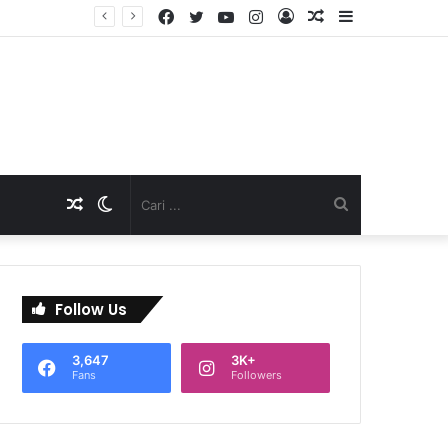
Facebook
Twitter
YouTube
Instagram
Log
Artikel
Sidebar
TNI Dukung Pelayanan Terpadu, Danramil Sukaraja Hadiri Rekam E-KTP, Pemeriksaan Mata, dan Bazar UMKM di Bojongsawah
In
Acak
Artikel
Switch
Cari
Acak
skin
...
Follow Us
3,647
3K+
Fans
Followers