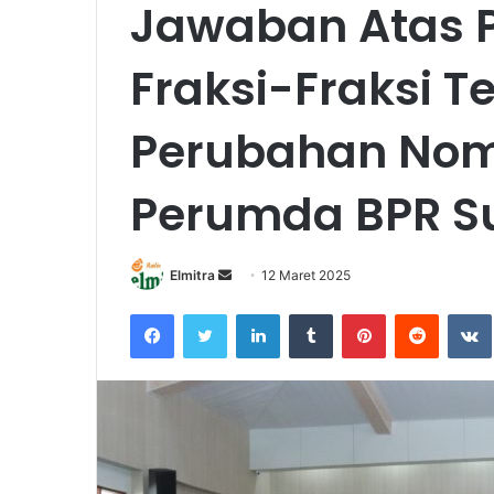
Jawaban Atas
Fraksi-Fraksi 
Perubahan Nom
Perumda BPR S
Send
Elmitra
12 Maret 2025
an
Facebook
Twitter
LinkedIn
Tumblr
Pinterest
Reddit
email