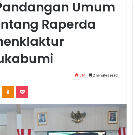
 Pandangan Umum
Tentang Raperda
enklaktur
ukabumi
514
2 minutes read
VKontakte
Odnoklassniki
Pocket