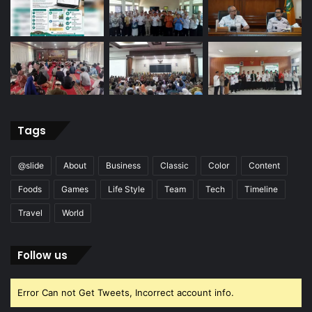
Tags
@slide
About
Business
Classic
Color
Content
Foods
Games
Life Style
Team
Tech
Timeline
Travel
World
Follow us
Error Can not Get Tweets, Incorrect account info.