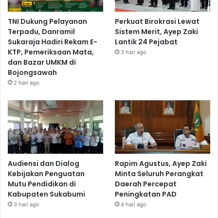
TNI Dukung Pelayanan
Perkuat Birokrasi Lewat
Terpadu, Danramil
Sistem Merit, Ayep Zaki
Sukaraja Hadiri Rekam E-
Lantik 24 Pejabat
KTP, Pemeriksaan Mata,
3 hari ago
dan Bazar UMKM di
Bojongsawah
2 hari ago
Audiensi dan Dialog
Rapim Agustus, Ayep Zaki
Kebijakan Penguatan
Minta Seluruh Perangkat
Mutu Pendidikan di
Daerah Percepat
Kabupaten Sukabumi
Peningkatan PAD
3 hari ago
4 hari ago