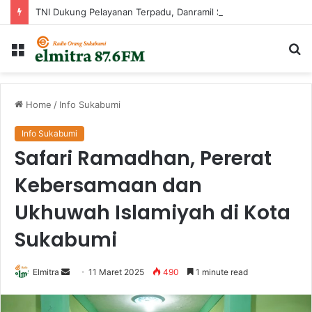
TNI Dukung Pelayanan Terpadu, Danramil Sukaraja Hadiri Rekam E-KTP, Pemeriksaan Mata, dan Bazar UMKM di Bojongsawah
Menu
Ca
...
Home
/
Info Sukabumi
Info Sukabumi
Safari Ramadhan, Pererat
Kebersamaan dan
Ukhuwah Islamiyah di Kota
Sukabumi
Send
Elmitra
11 Maret 2025
490
1 minute read
an
email