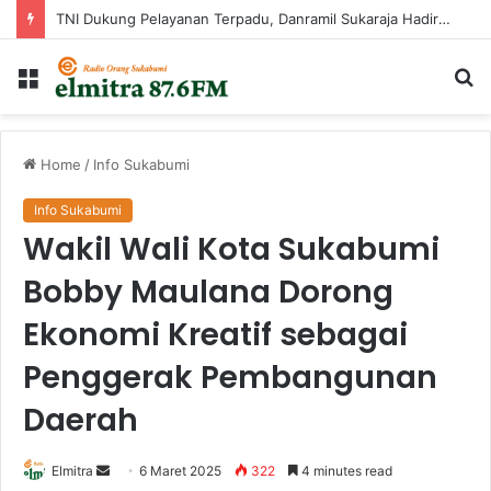
TNI Dukung Pelayanan Terpadu, Danramil Sukaraja Hadiri Rekam E-KTP, Pemeriksaan Mata, dan Bazar UMKM di Bojongsawah
Menu
Ca
...
Home
/
Info Sukabumi
Info Sukabumi
Wakil Wali Kota Sukabumi
Bobby Maulana Dorong
Ekonomi Kreatif sebagai
Penggerak Pembangunan
Daerah
Send
Elmitra
6 Maret 2025
322
4 minutes read