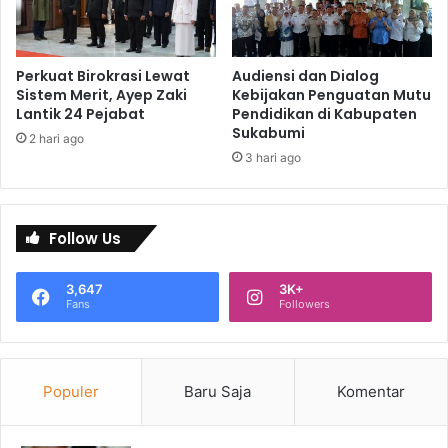
Perkuat Birokrasi Lewat
Audiensi dan Dialog
Sistem Merit, Ayep Zaki
Kebijakan Penguatan Mutu
Lantik 24 Pejabat
Pendidikan di Kabupaten
Sukabumi
2 hari ago
3 hari ago
Follow Us
3,647
3K+
Fans
Followers
Populer
Baru Saja
Komentar