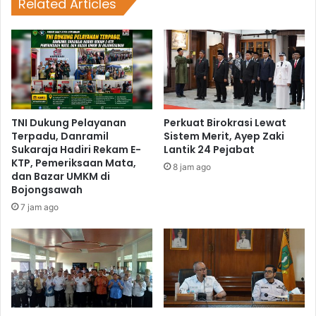
Related Articles
TNI Dukung Pelayanan
Perkuat Birokrasi Lewat
Terpadu, Danramil
Sistem Merit, Ayep Zaki
Sukaraja Hadiri Rekam E-
Lantik 24 Pejabat
KTP, Pemeriksaan Mata,
8 jam ago
dan Bazar UMKM di
Bojongsawah
7 jam ago