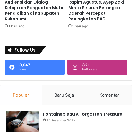
Audiensi dan Dialog
Rapim Agustus, Ayep Zaki
Kebijakan Penguatan Mutu
Minta Seluruh Perangkat
Pendidikan di Kabupaten
Daerah Percepat
Sukabumi
Peningkatan PAD
1 hari ago
1 hari ago
Follow Us
3,647
3K+
Fans
Followers
Populer
Baru Saja
Komentar
Fontainebleau A Forgotten Treasure
17 Desember 2022