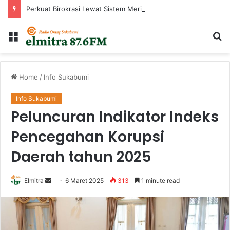
Perkuat Birokrasi Lewat Sistem Merit, Ayep Zaki Lantik 24 Pejabat
Menu
Ca
...
Home
/
Info Sukabumi
Info Sukabumi
Peluncuran Indikator Indeks
Pencegahan Korupsi
Daerah tahun 2025
Send
Elmitra
6 Maret 2025
313
1 minute read
an
email