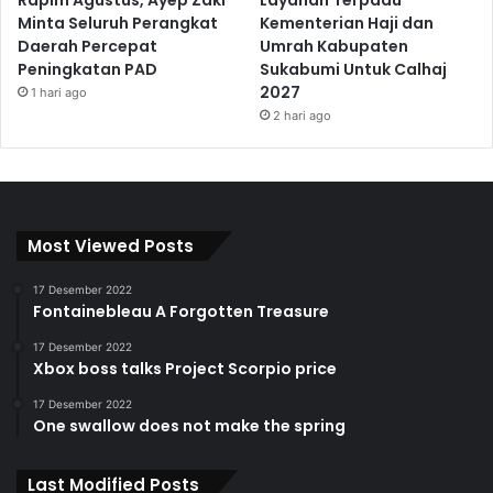
Rapim Agustus, Ayep Zaki
Layanan Terpadu
Minta Seluruh Perangkat
Kementerian Haji dan
Daerah Percepat
Umrah Kabupaten
Peningkatan PAD
Sukabumi Untuk Calhaj
2027
1 hari ago
2 hari ago
Most Viewed Posts
17 Desember 2022
Fontainebleau A Forgotten Treasure
17 Desember 2022
Xbox boss talks Project Scorpio price
17 Desember 2022
One swallow does not make the spring
Last Modified Posts