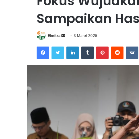
Fokus Wujudka
Sampaikan Hasi
Send
Elmitra
3 Maret 2025
an
Facebook
Twitter
LinkedIn
Tumblr
Pinterest
Reddit
email