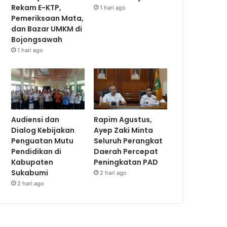
Rekam E-KTP,
1 hari ago
Pemeriksaan Mata,
dan Bazar UMKM di
Bojongsawah
1 hari ago
Audiensi dan
Rapim Agustus,
Dialog Kebijakan
Ayep Zaki Minta
Penguatan Mutu
Seluruh Perangkat
Pendidikan di
Daerah Percepat
Kabupaten
Peningkatan PAD
Sukabumi
2 hari ago
2 hari ago