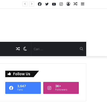
Facebook
Twitter
YouTube
Instagram
Log
Artikel
Sidebar
TNI Dukung Pelayanan Terpadu, Danramil Sukaraja Hadiri Rekam E-KTP, Pemeriksaan Mata, dan Bazar UMKM di Bojongsawah
In
Acak
Artikel
Switch
Cari
Acak
skin
...
Follow Us
3,647
3K+
Fans
Followers