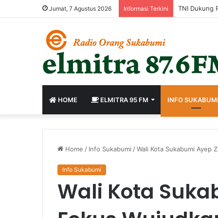
Jumat, 7 Agustus 2026
Informasi Terkini
HOME
ELMITRA 95 FM
INFO SUKABUM
Home
/
Info Sukabumi
/
Wali Kota Sukabumi Ayep Z
Info Sukabumi
Wali Kota Suka