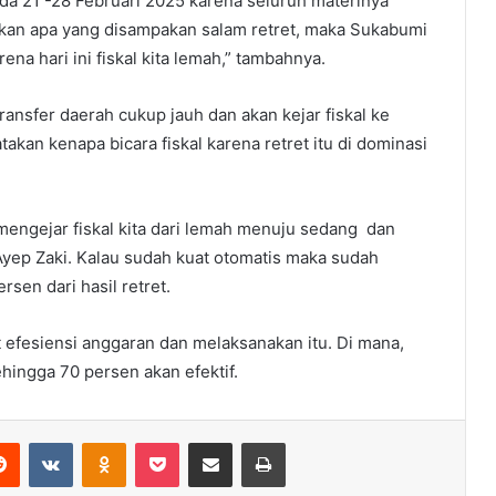
pada 21 -28 Februari 2025 karena seluruh materinya
nkan apa yang disampakan salam retret, maka Sukabumi
ena hari ini fiskal kita lemah,” tambahnya.
ransfer daerah cukup jauh dan akan kejar fiskal ke
kan kenapa bicara fiskal karena retret itu di dominasi
mengejar fiskal kita dari lemah menuju sedang dan
Ayep Zaki. Kalau sudah kuat otomatis maka sudah
en dari hasil retret.
t efesiensi anggaran dan melaksanakan itu. Di mana,
hingga 70 persen akan efektif.
erest
Reddit
VKontakte
Odnoklassniki
Pocket
Share via Email
Print