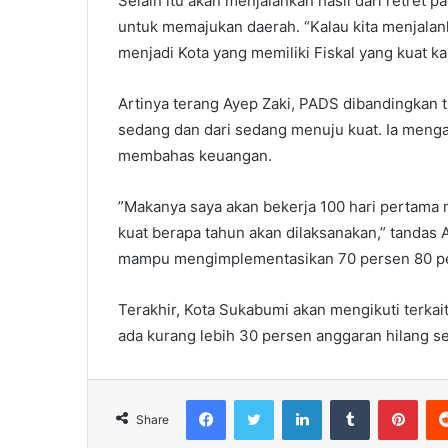
Selain itu akan menjalankan hasil dari retret 
untuk memajukan daerah. “Kalau kita menjala
menjadi Kota yang memiliki Fiskal yang kuat kar
Artinya terang Ayep Zaki, PADS dibandingkan t
sedang dan dari sedang menuju kuat. Ia mengata
membahas keuangan.
”Makanya saya akan bekerja 100 hari pertama 
kuat berapa tahun akan dilaksanakan,” tandas 
mampu mengimplementasikan 70 persen 80 pers
Terakhir, Kota Sukabumi akan mengikuti terkai
ada kurang lebih 30 persen anggaran hilang se
Facebook
Twitter
LinkedIn
Tumblr
Pint
Share