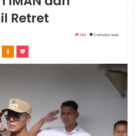
n IMAN dan
l Retret
584
2 minutes read
VKontakte
Odnoklassniki
Pocket