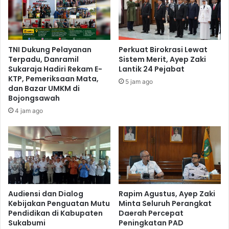
TNI Dukung Pelayanan
Perkuat Birokrasi Lewat
Terpadu, Danramil
Sistem Merit, Ayep Zaki
Sukaraja Hadiri Rekam E-
Lantik 24 Pejabat
KTP, Pemeriksaan Mata,
5 jam ago
dan Bazar UMKM di
Bojongsawah
4 jam ago
Audiensi dan Dialog
Rapim Agustus, Ayep Zaki
Kebijakan Penguatan Mutu
Minta Seluruh Perangkat
Pendidikan di Kabupaten
Daerah Percepat
Sukabumi
Peningkatan PAD