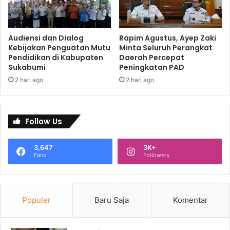
Audiensi dan Dialog
Rapim Agustus, Ayep Zaki
Kebijakan Penguatan Mutu
Minta Seluruh Perangkat
Pendidikan di Kabupaten
Daerah Percepat
Sukabumi
Peningkatan PAD
2 hari ago
2 hari ago
Follow Us
3,647
3K+
Fans
Followers
Populer
Baru Saja
Komentar