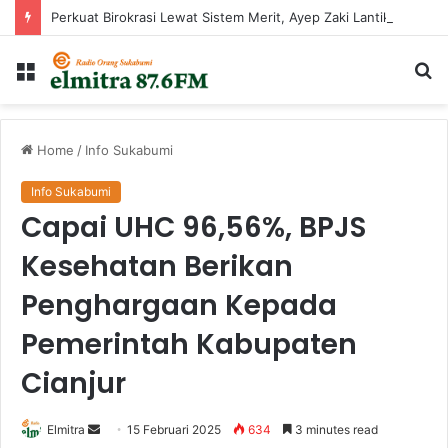
Perkuat Birokrasi Lewat Sistem Merit, Ayep Zaki Lantik 24 Pejabat
Menu
Ca
...
Home
/
Info Sukabumi
Info Sukabumi
Capai UHC 96,56%, BPJS
Kesehatan Berikan
Penghargaan Kepada
Pemerintah Kabupaten
Cianjur
Send
Elmitra
15 Februari 2025
634
3 minutes read