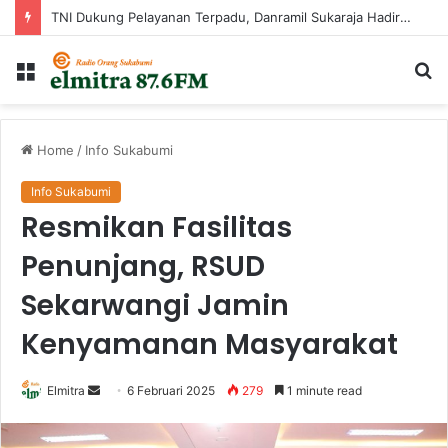
TNI Dukung Pelayanan Terpadu, Danramil Sukaraja Hadiri Rekam E-KTP, Pemeriksaan Mata, dan Bazar UMKM di Bojongsawah
Menu
Ca
...
Home
/
Info Sukabumi
Info Sukabumi
Resmikan Fasilitas
Penunjang, RSUD
Sekarwangi Jamin
Kenyamanan Masyarakat
Send
Elmitra
6 Februari 2025
279
1 minute read
an
email