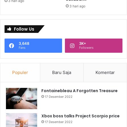
3 hari ago
3 hari ago
Follow Us
3,648
3K+
Fans
Followers
Populer
Baru Saja
Komentar
Fontainebleau A Forgotten Treasure
17 Desember 2022
Xbox boss talks Project Scorpio price
17 Desember 2022