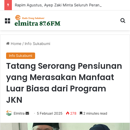
Rapim Agustus, Ayep Zaki Minta Seluruh Perangkat Daerah Percepat Peningkatan PAD
Menu
Ca
...
Home
/
Info Sukabumi
Info Sukabumi
Tatang Serorang Pensiunan
yang Merasakan Manfaat
Luar Biasa dari Program
JKN
Send
Elmitra
5 Februari 2025
278
2 minutes read
an
email