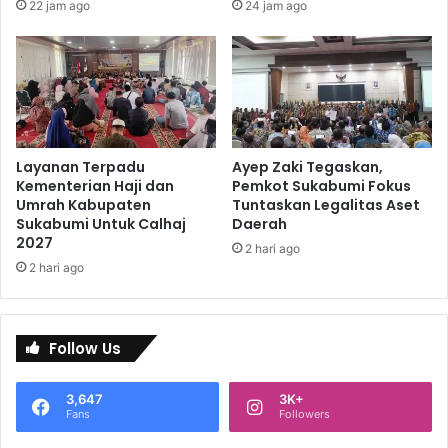
22 jam ago
24 jam ago
Layanan Terpadu
Ayep Zaki Tegaskan,
Kementerian Haji dan
Pemkot Sukabumi Fokus
Umrah Kabupaten
Tuntaskan Legalitas Aset
Sukabumi Untuk Calhaj
Daerah
2027
2 hari ago
2 hari ago
Follow Us
3,647
3K+
Fans
Followers