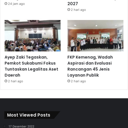
2027
24 jam ago
2 hari ago
Ayep Zaki Tegaskan,
FKP Kemenag, Wadah
Pemkot Sukabumi Fokus
Aspirasi dan Evaluasi
Tuntaskan Legalitas Aset
Rancangan 45 Jenis
Daerah
Layanan Publik
2 hari ago
2 hari ago
Most Viewed Posts
17 Desember 2022