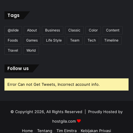
Tags
@slide
About
Business
Classic
Color
Content
Foods
Games
Life Style
Team
Tech
Timeline
Travel
World
Follow us
Error Can not Get Tweets, Incorrect account info.
© Copyright 2026, All Rights Reserved | Proudly Hosted by
hostgila.com
Home
Tentang
Tim Elmitra
Kebijakan Privasi