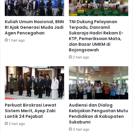
Kuliah Umum Nasional, BNN
TNI Dukung Pelayanan
RI Ajak Generasi Muda Jadi
Terpadu, Danramil
Agen Pencegahan
Sukaraja Hadiri Rekam E-
KTP, Pemeriksaan Mata,
1 hari ago
dan Bazar UMKM di
Bojongsawah
2 hari ago
Perkuat Birokrasi Lewat
Audiensi dan Dialog
Sistem Merit, Ayep Zaki
Kebijakan Penguatan Mutu
Lantik 24 Pejabat
Pendidikan di Kabupaten
Sukabumi
2 hari ago
3 hari ago