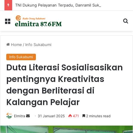
TNI Dukung Pelayanan Terpadu, Danramil Sukaraja Hadiri Rekam E-KTP, Pemeriksaan Mata, dan Bazar UMKM di Bojongsawah
Menu
Ca
...
Home
/
Info Sukabumi
Info Sukabumi
Duta Literasi Sosialisasikan
pentingnya Kreativitas
dengan Berliterasi di
Kalangan Pelajar
Send
Elmitra
31 Januari 2025
471
2 minutes read
an
email