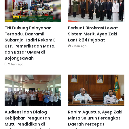
TNI Dukung Pelayanan
Perkuat Birokrasi Lewat
Terpadu, Danramil
Sistem Merit, Ayep Zaki
Sukaraja Hadiri Rekam E-
Lantik 24 Pejabat
KTP, Pemeriksaan Mata,
2 hari ago
dan Bazar UMKM di
Bojongsawah
2 hari ago
Audiensi dan Dialog
Rapim Agustus, Ayep Zaki
Kebijakan Penguatan
Minta Seluruh Perangkat
Mutu Pendidikan di
Daerah Percepat