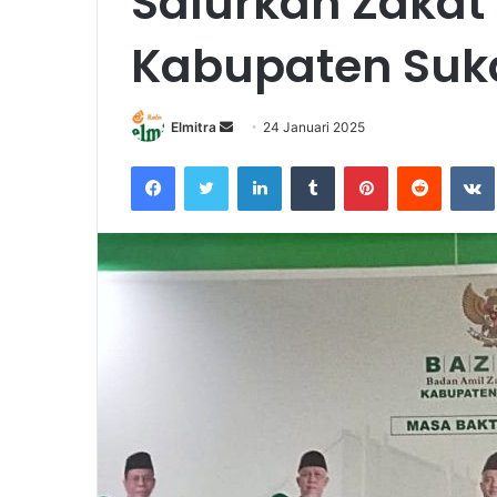
Salurkan Zakat
Kabupaten Su
Send
Elmitra
24 Januari 2025
an
Facebook
Twitter
LinkedIn
Tumblr
Pinterest
Reddit
email