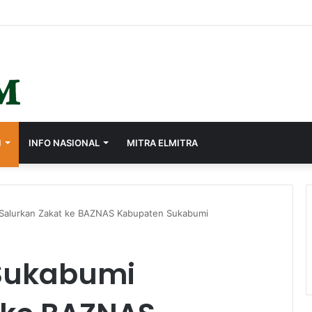
I
INFO NASIONAL
MITRA ELMITRA
alurkan Zakat ke BAZNAS Kabupaten Sukabumi
Sukabumi