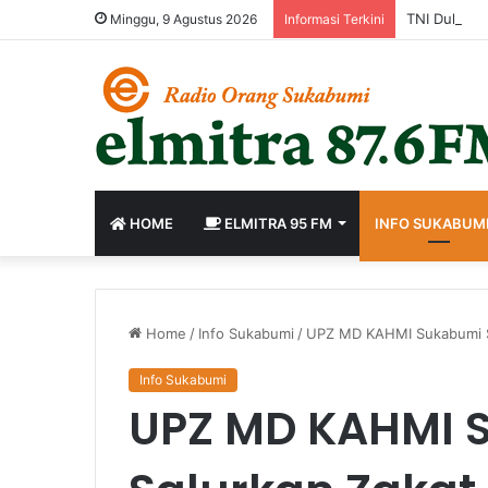
Minggu, 9 Agustus 2026
Informasi Terkini
HOME
ELMITRA 95 FM
INFO SUKABUM
Home
/
Info Sukabumi
/
UPZ MD KAHMI Sukabumi S
Info Sukabumi
UPZ MD KAHMI 