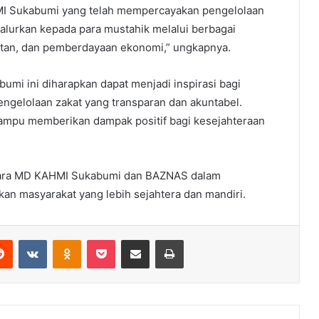
MI Sukabumi yang telah mempercayakan pengelolaan
salurkan kepada para mustahik melalui berbagai
atan, dan pemberdayaan ekonomi,” ungkapnya.
mi ini diharapkan dapat menjadi inspirasi bagi
engelolaan zakat yang transparan dan akuntabel.
ampu memberikan dampak positif bagi kesejahteraan
antara MD KAHMI Sukabumi dan BAZNAS dalam
n masyarakat yang lebih sejahtera dan mandiri.
erest
Reddit
VKontakte
Odnoklassniki
Pocket
Share via Email
Print