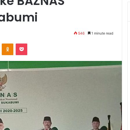
 ke BAZNAS
kabumi
546
1 minute read
VKontakte
Odnoklassniki
Pocket