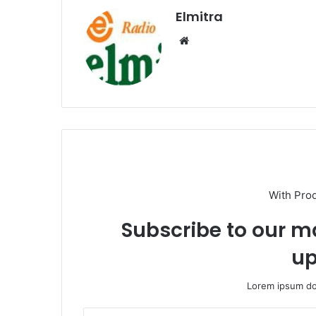
Elmitra
Website
With Pro
Subscribe to our ma
up
Lorem ipsum dol
Masukkan