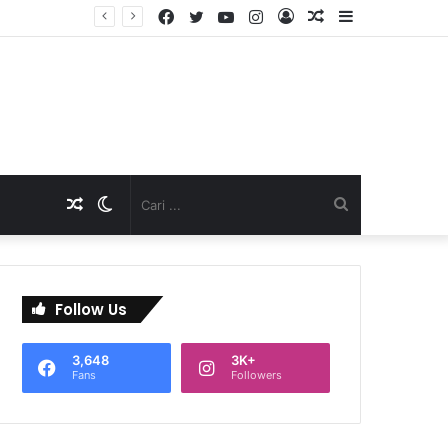
Facebook
Twitter
YouTube
Instagram
Log
Artikel
Sidebar
TNI Dukung Pelayanan Terpadu, Danramil Sukaraja Hadiri Rekam E-KTP, Pemeriksaan Mata, dan Bazar UMKM di Bojongsawah
In
Acak
Artikel
Switch
Cari
Acak
skin
...
Follow Us
3,648
3K+
Fans
Followers