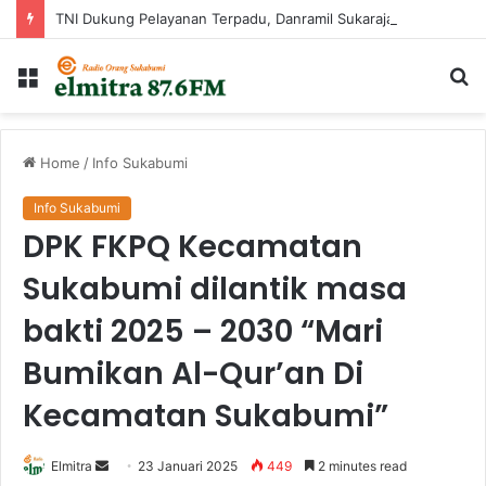
TNI Dukung Pelayanan Terpadu, Danramil Sukaraja Hadiri Rekam E-KTP, Pemeriksaan Mata, dan Bazar UMKM di Bojongsawah
Menu
Ca
...
Home
/
Info Sukabumi
Info Sukabumi
DPK FKPQ Kecamatan
Sukabumi dilantik masa
bakti 2025 – 2030 “Mari
Bumikan Al-Qur’an Di
Kecamatan Sukabumi”
Send
Elmitra
23 Januari 2025
449
2 minutes read