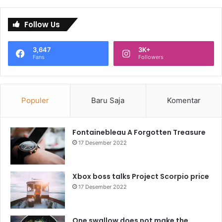
Follow Us
3,647
3K+
Fans
Followers
Populer
Baru Saja
Komentar
Fontainebleau A Forgotten Treasure
17 Desember 2022
Xbox boss talks Project Scorpio price
17 Desember 2022
One swallow does not make the