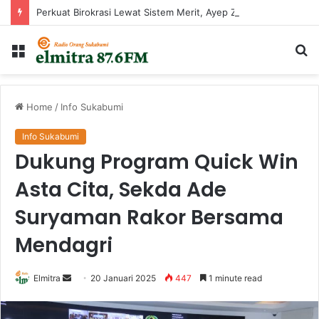
Perkuat Birokrasi Lewat Sistem Merit, Ayep Zaki Lantik 24 Pejabat
Menu
Ca
...
Home
/
Info Sukabumi
Info Sukabumi
Dukung Program Quick Win
Asta Cita, Sekda Ade
Suryaman Rakor Bersama
Mendagri
Send
Elmitra
20 Januari 2025
447
1 minute read
an
email