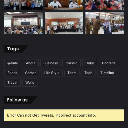
Tags
@slide
About
Business
Classic
Color
Content
Foods
Games
Life Style
Team
Tech
Timeline
Travel
World
Follow us
Error Can not Get Tweets, Incorrect account info.