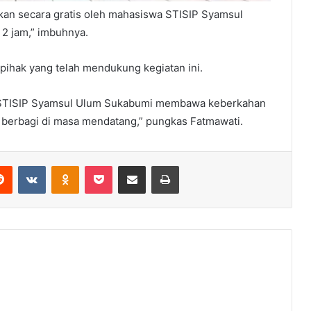
ikan secara gratis oleh mahasiswa STISIP Syamsul
2 jam,” imbuhnya.
pihak yang telah mendukung kegiatan ini.
 STISIP Syamsul Ulum Sukabumi membawa keberkahan
s berbagi di masa mendatang,” pungkas Fatmawati.
erest
Reddit
VKontakte
Odnoklassniki
Pocket
Share via Email
Print