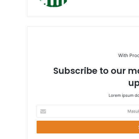
With Pro
Subscribe to our ma
up
Lorem ipsum dol
Masukkan
Email
Anda