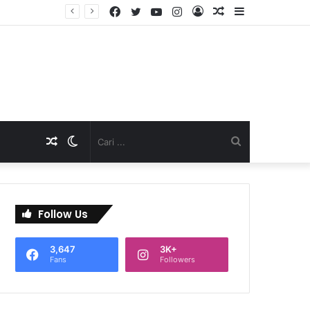
Facebook
Twitter
YouTube
Instagram
Log
Artikel
Sidebar
TNI Dukung Pelayanan Terpadu, Danramil Sukaraja Hadiri Rekam E-KTP, Pemeriksaan Mata, dan Bazar UMKM di Bojongsawah
In
Acak
Artikel
Switch
Cari
Acak
skin
...
Follow Us
3,647
3K+
Fans
Followers