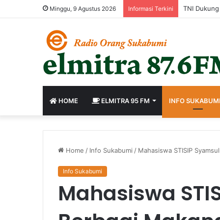
Minggu, 9 Agustus 2026
Informasi Terkini
HOME
ELMITRA 95 FM
INFO SUKABUM
Home
/
Info Sukabumi
/
Mahasiswa STISIP Syamsul
Info Sukabumi
Mahasiswa STI