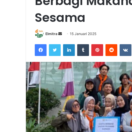
Berbagi Makana
Sesama
Send
Elmitra
15 Januari 2025
an
Facebook
Twitter
LinkedIn
Tumblr
Pinterest
Reddit
email