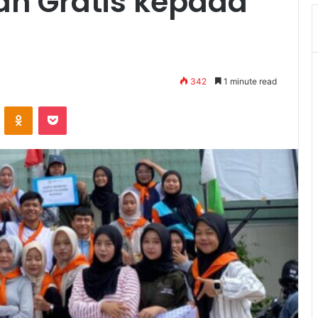
n Gratis kepada
342
1 minute read
VKontakte
Odnoklassniki
Pocket