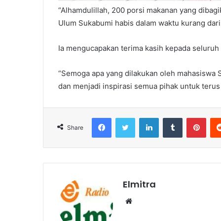
“Alhamdulillah, 200 porsi makanan yang dibag
Ulum Sukabumi habis dalam waktu kurang dari 
Ia mengucapakan terima kasih kepada seluruh 
“Semoga apa yang dilakukan oleh mahasiswa
dan menjadi inspirasi semua pihak untuk teru
Facebook
Twitter
LinkedIn
Tumblr
Pint
Share
Elmitra
Website