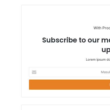
With Pro
Subscribe to our ma
up
Lorem ipsum dol
Masukkan
Email
Anda