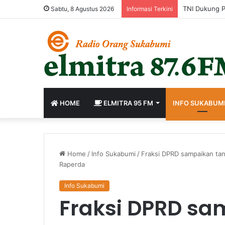
Sabtu, 8 Agustus 2026
Informasi Terkini
HOME
ELMITRA 95 FM
INFO SUKABUM
Home
/
Info Sukabumi
/
Fraksi DPRD sampaikan ta
Raperda
Info Sukabumi
Fraksi DPRD sa