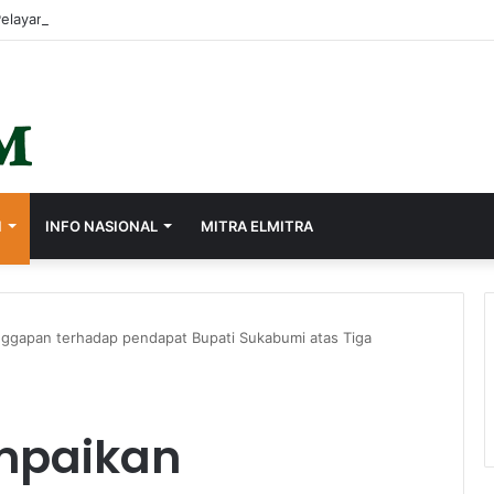
I
INFO NASIONAL
MITRA ELMITRA
nggapan terhadap pendapat Bupati Sukabumi atas Tiga
mpaikan