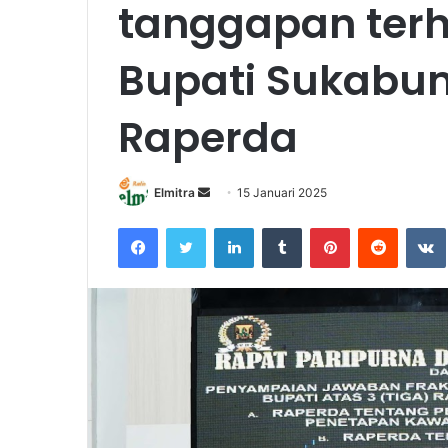
tanggapan ter
Bupati Sukabum
Raperda
Send
Elmitra
15 Januari 2025
an
Facebook
Twitter
LinkedIn
Tumblr
Pinterest
Reddit
email