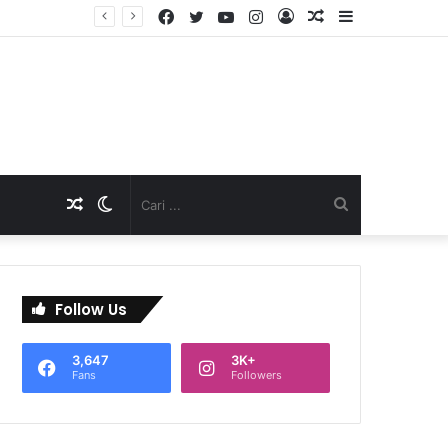
Facebook
Twitter
YouTube
Instagram
Log
Artikel
Sidebar
TNI Dukung Pelayanan Terpadu, Danramil Sukaraja Hadiri Rekam E-KTP, Pemeriksaan Mata, dan Bazar UMKM di Bojongsawah
In
Acak
Artikel
Switch
Cari
Acak
skin
...
Follow Us
3,647
3K+
Fans
Followers