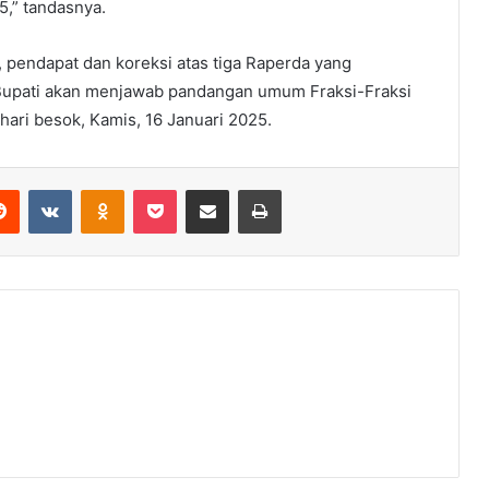
,” tandasnya.
n, pendapat dan koreksi atas tiga Raperda yang
, Bupati akan menjawab pandangan umum Fraksi-Fraksi
ari besok, Kamis, 16 Januari 2025.
erest
Reddit
VKontakte
Odnoklassniki
Pocket
Share via Email
Print