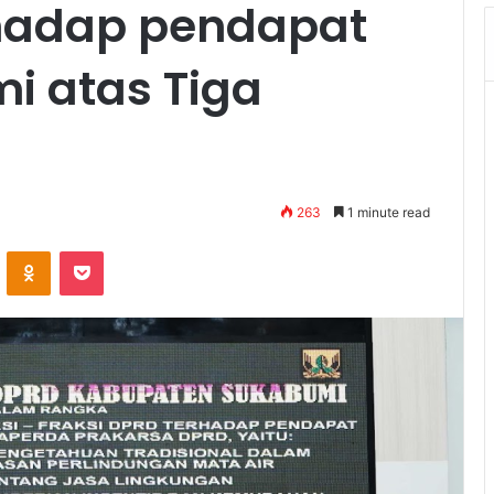
hadap pendapat
i atas Tiga
263
1 minute read
VKontakte
Odnoklassniki
Pocket