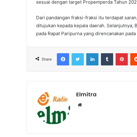
sesuai dengan target Propemperda Tahun 2025
Dari pandangan fraksi-fraksi itu terdapat sara
ditujukan kepada kepala daerah. Selanjutnya
pada Rapat Paripurna yang direncanakan pada h
Facebook
Twitter
LinkedIn
Tumblr
Pint
Share
Elmitra
Website