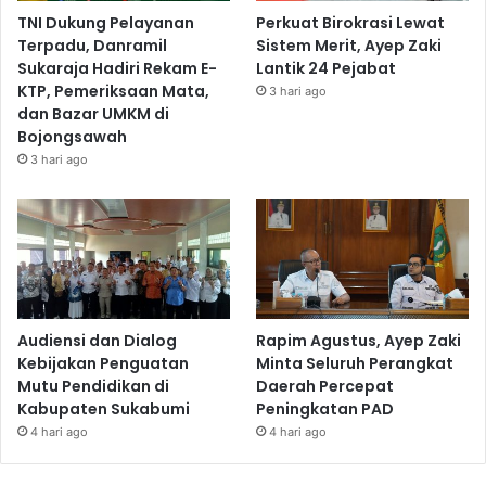
TNI Dukung Pelayanan
Perkuat Birokrasi Lewat
Terpadu, Danramil
Sistem Merit, Ayep Zaki
Sukaraja Hadiri Rekam E-
Lantik 24 Pejabat
KTP, Pemeriksaan Mata,
3 hari ago
dan Bazar UMKM di
Bojongsawah
3 hari ago
Audiensi dan Dialog
Rapim Agustus, Ayep Zaki
Kebijakan Penguatan
Minta Seluruh Perangkat
Mutu Pendidikan di
Daerah Percepat
Kabupaten Sukabumi
Peningkatan PAD
4 hari ago
4 hari ago