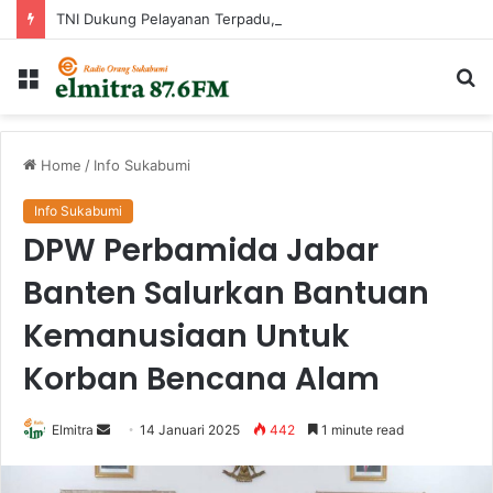
TNI Dukung Pelayanan Terpadu, Danramil Sukaraja Hadiri Rekam E-KTP, Pemeriksaan Mata, dan Bazar UMKM di Bojongsawah
Menu
Ca
...
Home
/
Info Sukabumi
Info Sukabumi
DPW Perbamida Jabar
Banten Salurkan Bantuan
Kemanusiaan Untuk
Korban Bencana Alam
Send
Elmitra
14 Januari 2025
442
1 minute read
an
email