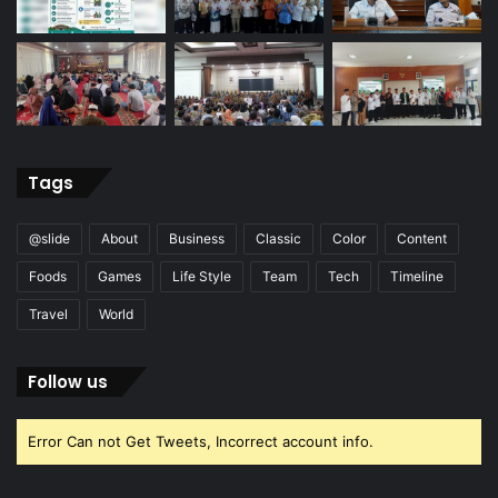
Tags
@slide
About
Business
Classic
Color
Content
Foods
Games
Life Style
Team
Tech
Timeline
Travel
World
Follow us
Error Can not Get Tweets, Incorrect account info.