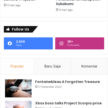
Sukabumi
3 hari ago
4 hari ago
Follow Us
3,648
3K+
Fans
Followers
Populer
Baru Saja
Komentar
Fontainebleau A Forgotten Treasure
17 Desember 2022
Xbox boss talks Project Scorpio price