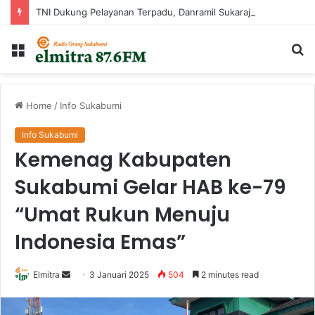
TNI Dukung Pelayanan Terpadu, Danramil Sukaraja Hadiri Rekam E-KTP, Pemeriksaan Mata, dan Bazar UMKM di Bojongsawah
Menu
Ca
...
Home
/
Info Sukabumi
Info Sukabumi
Kemenag Kabupaten
Sukabumi Gelar HAB ke-79
“Umat Rukun Menuju
Indonesia Emas”
Send
Elmitra
3 Januari 2025
504
2 minutes read
an
email