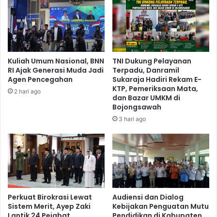
Kuliah Umum Nasional, BNN
TNI Dukung Pelayanan
RI Ajak Generasi Muda Jadi
Terpadu, Danramil
Agen Pencegahan
Sukaraja Hadiri Rekam E-
KTP, Pemeriksaan Mata,
2 hari ago
dan Bazar UMKM di
Bojongsawah
3 hari ago
Perkuat Birokrasi Lewat
Audiensi dan Dialog
Sistem Merit, Ayep Zaki
Kebijakan Penguatan Mutu
Lantik 24 Pejabat
Pendidikan di Kabupaten