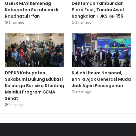
GEBER MAS Kemenag
Dentuman Tambur dan
Kabupaten Sukabumi di
Plara Fest, Tandai Awal
Raudhatul Irfan
Rangkaian HJKS Ke-156
9 jam ago
2 hari ago
DPPKB Kabupaten
Kuliah Umum Nasional,
Sukabumi Dukung Edukasi
BNN RI Ajak Generasi Muda
Keluarga Berisiko Stunting
Jadi Agen Pencegahan
Melalui Program GEMA
4 hari ago
Sehat
3 hari ago