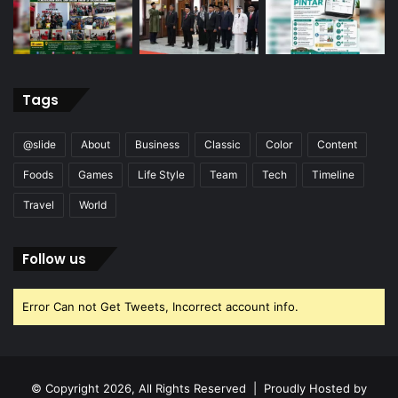
Tags
@slide
About
Business
Classic
Color
Content
Foods
Games
Life Style
Team
Tech
Timeline
Travel
World
Follow us
Error Can not Get Tweets, Incorrect account info.
© Copyright 2026, All Rights Reserved | Proudly Hosted by