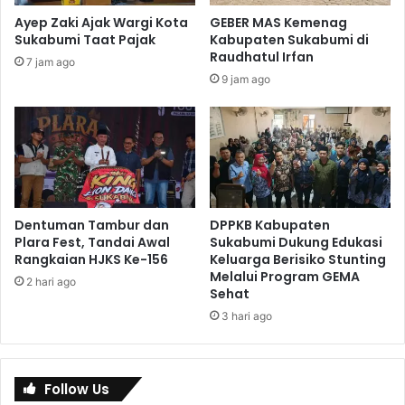
Ayep Zaki Ajak Wargi Kota
GEBER MAS Kemenag
Sukabumi Taat Pajak
Kabupaten Sukabumi di
Raudhatul Irfan
7 jam ago
9 jam ago
Dentuman Tambur dan
DPPKB Kabupaten
Plara Fest, Tandai Awal
Sukabumi Dukung Edukasi
Rangkaian HJKS Ke-156
Keluarga Berisiko Stunting
Melalui Program GEMA
2 hari ago
Sehat
3 hari ago
Follow Us