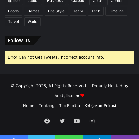
@slide
About
Business
Classic
Color
Content
Foods
Games
Life Style
Team
Tech
Timeline
Travel
World
Follow us
Error Can not Get Tweets, Incorrect account info.
© Copyright 2026, All Rights Reserved | Proudly Hosted by
hostgila.com
Home
Tentang
Tim Elmitra
Kebijakan Privasi
Facebook
Twitter
YouTube
Instagram