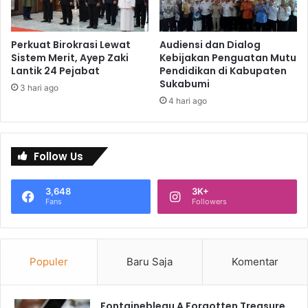
Perkuat Birokrasi Lewat
Audiensi dan Dialog
Sistem Merit, Ayep Zaki
Kebijakan Penguatan Mutu
Lantik 24 Pejabat
Pendidikan di Kabupaten
Sukabumi
3 hari ago
4 hari ago
Follow Us
3,648
3K+
Fans
Followers
Populer
Baru Saja
Komentar
Fontainebleau A Forgotten Treasure