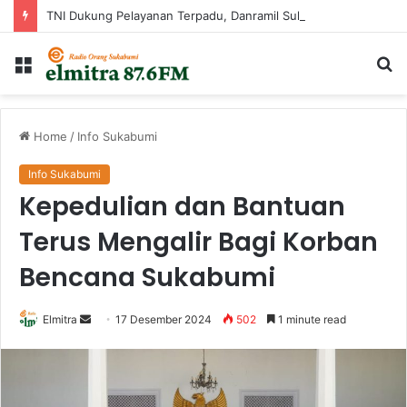
TNI Dukung Pelayanan Terpadu, Danramil Sukaraja Hadiri Rekam E-KTP, Pemeriksaan Mata, dan Bazar UMKM di Bojongsawah
Menu
Ca
...
Home
/
Info Sukabumi
Info Sukabumi
Kepedulian dan Bantuan
Terus Mengalir Bagi Korban
Bencana Sukabumi
Send
Elmitra
17 Desember 2024
502
1 minute read
an
email