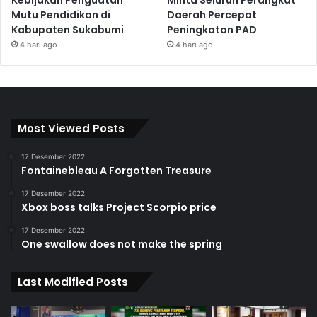
Kebijakan Penguatan
Minta Seluruh Perangkat
Mutu Pendidikan di
Daerah Percepat
Kabupaten Sukabumi
Peningkatan PAD
4 hari ago
4 hari ago
Most Viewed Posts
17 Desember 2022
Fontainebleau A Forgotten Treasure
17 Desember 2022
Xbox boss talks Project Scorpio price
17 Desember 2022
One swallow does not make the spring
Last Modified Posts