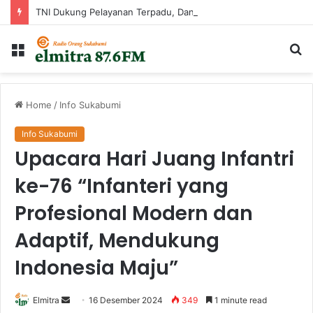
TNI Dukung Pelayanan Terpadu, Danramil Sukaraja Hadiri Rekam E-KTP, Pemeriksaan Mata, dan Bazar UMKM di Bojongsawah
Menu
Ca
...
Home
/
Info Sukabumi
Info Sukabumi
Upacara Hari Juang Infantri
ke-76 “Infanteri yang
Profesional Modern dan
Adaptif, Mendukung
Indonesia Maju”
Send
Elmitra
16 Desember 2024
349
1 minute read