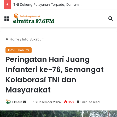
TNI Dukung Pelayanan Terpadu, Danramil Sukaraja Hadiri Rekam E-KTP, Pemeriksaan Mata, dan Bazar UMKM di Bojongsawah
Menu
Ca
...
Home
/
Info Sukabumi
Info Sukabumi
Peringatan Hari Juang
Infanteri ke-76, Semangat
Kolaborasi TNI dan
Masyarakat
Send
Elmitra
16 Desember 2024
358
1 minute read
an
email