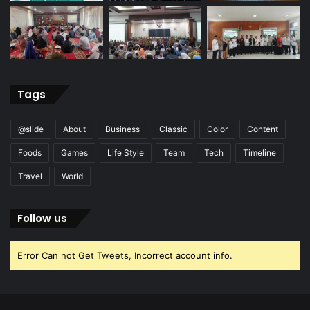
Tags
@slide
About
Business
Classic
Color
Content
Foods
Games
Life Style
Team
Tech
Timeline
Travel
World
Follow us
Error Can not Get Tweets, Incorrect account info.