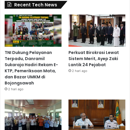
Recent Tech News
TNI Dukung Pelayanan
Perkuat Birokrasi Lewat
Terpadu, Danramil
Sistem Merit, Ayep Zaki
Sukaraja Hadiri Rekam E-
Lantik 24 Pejabat
KTP, Pemeriksaan Mata,
2 hari ago
dan Bazar UMKM di
Bojongsawah
2 hari ago