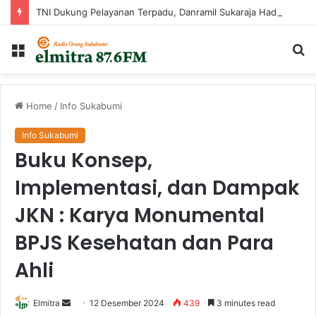
TNI Dukung Pelayanan Terpadu, Danramil Sukaraja Hadiri Rekam E-KTP, Pemeriksaan Mata, dan Bazar UMKM di Bojongsawah
Menu
Ca
...
Home
/
Info Sukabumi
Info Sukabumi
Buku Konsep,
Implementasi, dan Dampak
JKN : Karya Monumental
BPJS Kesehatan dan Para
Ahli
Send
Elmitra
12 Desember 2024
439
3 minutes read