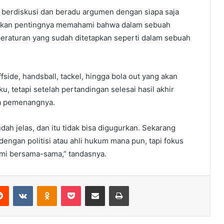
 berdiskusi dan beradu argumen dengan siapa saja
askan pentingnya memahami bahwa dalam sebuah
r peraturan yang sudah ditetapkan seperti dalam sebuah
side, handsball, tackel, hingga bola out yang akan
, tetapi setelah pertandingan selesai hasil akhir
ra pemenangnya.
h jelas, dan itu tidak bisa digugurkan. Sekarang
dengan politisi atau ahli hukum mana pun, tapi fokus
mi bersama-sama,” tandasnya.
erest
Reddit
VKontakte
Odnoklassniki
Pocket
Share via Email
Print