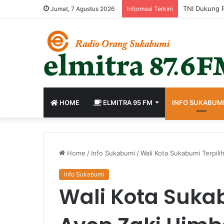
Jumat, 7 Agustus 2026
Informasi Terkini
HOME
ELMITRA 95 FM
INFO SUKABUM
Home
/
Info Sukabumi
/
Wali Kota Sukabumi Terpil
Info Sukabumi
Wali Kota Sukab