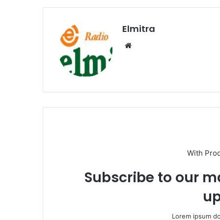
Elmitra
Website
With Pro
Subscribe to our ma
up
Lorem ipsum dol