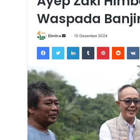
Ayep Zaki Him
Waspada Banji
Send
Elmitra
10 Desember 2024
an
Facebook
Twitter
LinkedIn
Tumblr
Pinterest
Reddit
email