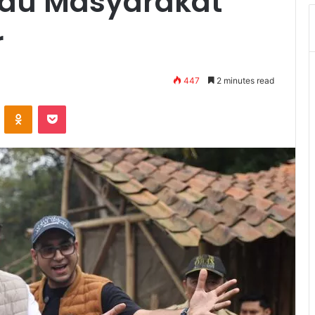
bau Masyarakat
r
447
2 minutes read
VKontakte
Odnoklassniki
Pocket