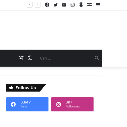
Facebook
Twitter
YouTube
Instagram
Log
Artikel
Sidebar
TNI Dukung Pelayanan Terpadu, Danramil Sukaraja Hadiri Rekam E-KTP, Pemeriksaan Mata, dan Bazar UMKM di Bojongsawah
In
Acak
Artikel
Switch
Cari
Acak
skin
...
Follow Us
3,647
3K+
Fans
Followers