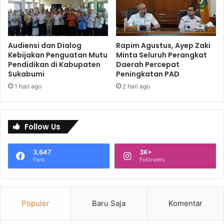
Audiensi dan Dialog
Rapim Agustus, Ayep Zaki
Kebijakan Penguatan Mutu
Minta Seluruh Perangkat
Pendidikan di Kabupaten
Daerah Percepat
Sukabumi
Peningkatan PAD
1 hari ago
2 hari ago
Follow Us
3,647
3K+
Fans
Followers
Populer
Baru Saja
Komentar