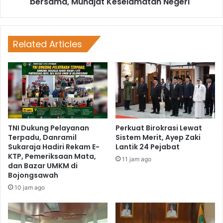
bersama, Munajat Keselamatan Negeri"
Related Articles
TNI Dukung Pelayanan
Perkuat Birokrasi Lewat
Terpadu, Danramil
Sistem Merit, Ayep Zaki
Sukaraja Hadiri Rekam E-
Lantik 24 Pejabat
KTP, Pemeriksaan Mata,
11 jam ago
dan Bazar UMKM di
Bojongsawah
10 jam ago