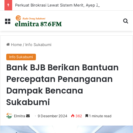
Perkuat Birokrasi Lewat Sistem Merit, Ayep Zaki Lantik 24 Pejabat
Menu
Ca
...
Home
/
Info Sukabumi
Info Sukabumi
Bank BJB Berikan Bantuan
Percepatan Penanganan
Dampak Bencana
Sukabumi
Send
Elmitra
9 Desember 2024
362
1 minute read
an
email