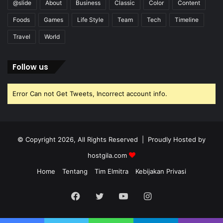
@slide
About
Business
Classic
Color
Content
Foods
Games
Life Style
Team
Tech
Timeline
Travel
World
Follow us
Error Can not Get Tweets, Incorrect account info.
© Copyright 2026, All Rights Reserved | Proudly Hosted by
hostgila.com
Home
Tentang
Tim Elmitra
Kebijakan Privasi
Facebook
Twitter
YouTube
Instagram