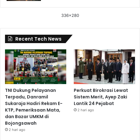
336x280
Recent Tech News
TNI Dukung Pelayanan
Perkuat Birokrasi Lewat
Terpadu, Danramil
Sistem Merit, Ayep Zaki
Sukaraja Hadiri Rekam E-
Lantik 24 Pejabat
KTP, Pemeriksaan Mata,
2 hari ago
dan Bazar UMKM di
Bojongsawah
2 hari ago