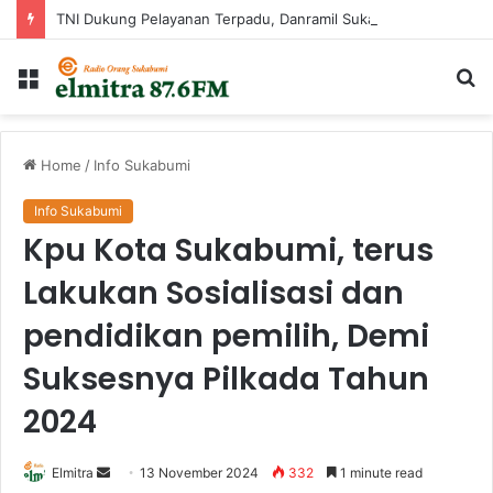
TNI Dukung Pelayanan Terpadu, Danramil Sukaraja Hadiri Rekam E-KTP, Pemeriksaan Mata, dan Bazar UMKM di Bojongsawah
Menu
Ca
...
Home
/
Info Sukabumi
Info Sukabumi
Kpu Kota Sukabumi, terus
Lakukan Sosialisasi dan
pendidikan pemilih, Demi
Suksesnya Pilkada Tahun
2024
Send
Elmitra
13 November 2024
332
1 minute read