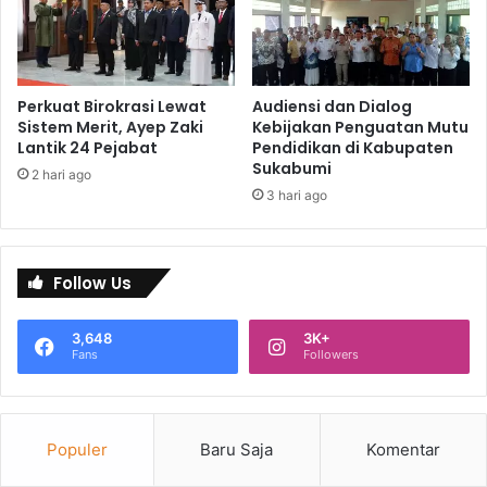
Perkuat Birokrasi Lewat
Audiensi dan Dialog
Sistem Merit, Ayep Zaki
Kebijakan Penguatan Mutu
Lantik 24 Pejabat
Pendidikan di Kabupaten
Sukabumi
2 hari ago
3 hari ago
Follow Us
3,648
3K+
Fans
Followers
Populer
Baru Saja
Komentar