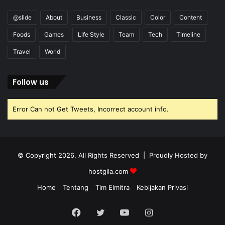
@slide
About
Business
Classic
Color
Content
Foods
Games
Life Style
Team
Tech
Timeline
Travel
World
Follow us
Error Can not Get Tweets, Incorrect account info.
© Copyright 2026, All Rights Reserved | Proudly Hosted by
hostgila.com
Home
Tentang
Tim Elmitra
Kebijakan Privasi
Facebook
Twitter
YouTube
Instagram