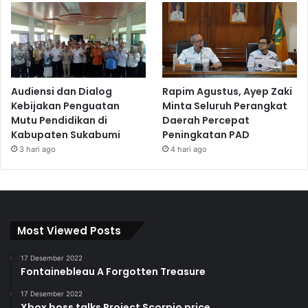
Audiensi dan Dialog
Rapim Agustus, Ayep Zaki
Kebijakan Penguatan
Minta Seluruh Perangkat
Mutu Pendidikan di
Daerah Percepat
Kabupaten Sukabumi
Peningkatan PAD
3 hari ago
4 hari ago
Most Viewed Posts
17 Desember 2022
Fontainebleau A Forgotten Treasure
17 Desember 2022
Xbox boss talks Project Scorpio price