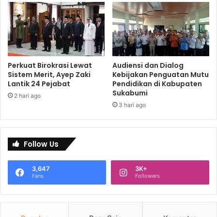
Perkuat Birokrasi Lewat
Audiensi dan Dialog
Sistem Merit, Ayep Zaki
Kebijakan Penguatan Mutu
Lantik 24 Pejabat
Pendidikan di Kabupaten
Sukabumi
2 hari ago
3 hari ago
Follow Us
3,647
3K+
Fans
Followers