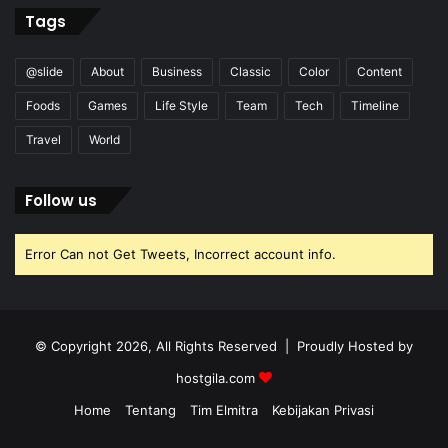
Tags
@slide
About
Business
Classic
Color
Content
Foods
Games
Life Style
Team
Tech
Timeline
Travel
World
Follow us
Error Can not Get Tweets, Incorrect account info.
© Copyright 2026, All Rights Reserved | Proudly Hosted by
hostgila.com
Home
Tentang
Tim Elmitra
Kebijakan Privasi