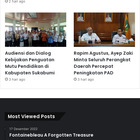
2 hari ago
Audiensi dan Dialog
Rapim Agustus, Ayep Zaki
Kebijakan Penguatan
Minta Seluruh Perangkat
Mutu Pendidikan di
Daerah Percepat
Kabupaten Sukabumi
Peningkatan PAD
3 hari ago
3 hari ago
Most Viewed Posts
17 Desember 2022
Fontainebleau A Forgotten Treasure