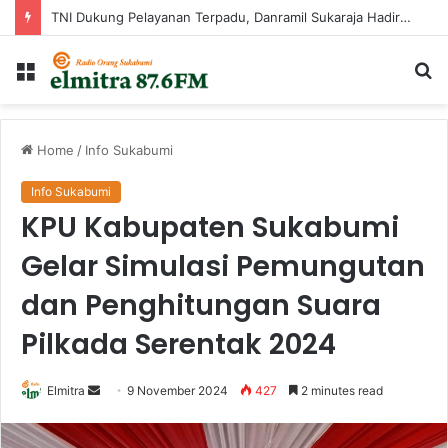
TNI Dukung Pelayanan Terpadu, Danramil Sukaraja Hadiri Rekam E-KTP, Pemeriksaan Mata, dan Bazar UMKM di Bojongsawah
Menu
Ca
...
Home
/
Info Sukabumi
Info Sukabumi
KPU Kabupaten Sukabumi
Gelar Simulasi Pemungutan
dan Penghitungan Suara
Pilkada Serentak 2024
Send
Elmitra
9 November 2024
427
2 minutes read
an
email