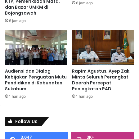
KTP, Pemeriksaan Mata,
6 jam ago
dan Bazar UMKM di
Bojongsawah
6 jam ago
Audiensi dan Dialog
Rapim Agustus, Ayep Zaki
Kebijakan Penguatan Mutu
Minta Seluruh Perangkat
Pendidikan di Kabupaten
Daerah Percepat
Sukabumi
Peningkatan PAD
1 hari ago
1 hari ago
Follow Us
3,647
3K+