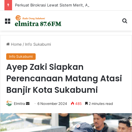
Perkuat Birokrasi Lewat Sistem Merit, Ayep Zaki Lantik 24 Pejabat
Menu
Ca
...
Home
/
Info Sukabumi
Info Sukabumi
Ayep Zaki Siapkan
Perencanaan Matang Atasi
Banjir Kota Sukabumi
Send
Elmitra
6 November 2024
485
2 minutes read
an
email