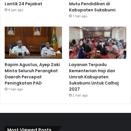
Lantik 24 Pejabat
Mutu Pendidikan di
Kabupaten Sukabumi
6 jam ago
1 hari ago
Rapim Agustus, Ayep Zaki
Layanan Terpadu
Minta Seluruh Perangkat
Kementerian Haji dan
Daerah Percepat
Umrah Kabupaten
Peningkatan PAD
Sukabumi Untuk Calhaj
2027
1 hari ago
2 hari ago
Most Viewed Posts