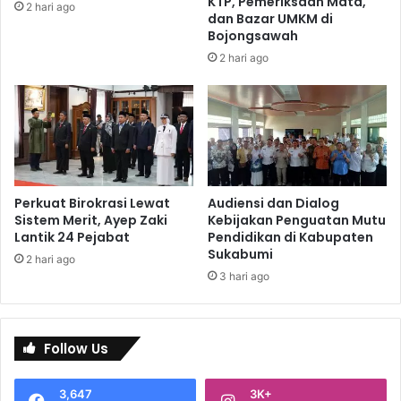
KTP, Pemeriksaan Mata,
2 hari ago
dan Bazar UMKM di
Bojongsawah
2 hari ago
Perkuat Birokrasi Lewat
Audiensi dan Dialog
Sistem Merit, Ayep Zaki
Kebijakan Penguatan Mutu
Lantik 24 Pejabat
Pendidikan di Kabupaten
Sukabumi
2 hari ago
3 hari ago
Follow Us
3,647
3K+