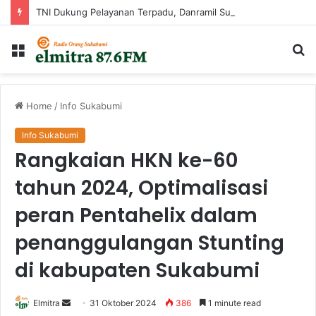
TNI Dukung Pelayanan Terpadu, Danramil Sukaraja Hadiri Rekam E-KTP, Pemeriksaan Mata, dan Bazar UMKM di Bojongsawah
Menu
Ca
...
Home
/
Info Sukabumi
Info Sukabumi
Rangkaian HKN ke-60
tahun 2024, Optimalisasi
peran Pentahelix dalam
penanggulangan Stunting
di kabupaten Sukabumi
Send
Elmitra
31 Oktober 2024
386
1 minute read