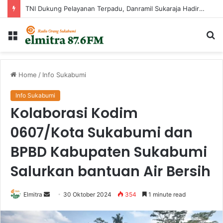
TNI Dukung Pelayanan Terpadu, Danramil Sukaraja Hadiri Rekam E-KTP, Pemeriksaan Mata, dan Bazar UMKM di Bojongsawah
Menu
Ca
...
Home
/
Info Sukabumi
Info Sukabumi
Kolaborasi Kodim
0607/Kota Sukabumi dan
BPBD Kabupaten Sukabumi
Salurkan bantuan Air Bersih
Send
Elmitra
30 Oktober 2024
354
1 minute read
an
email