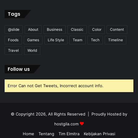
Tags
@slide
About
Business
Classic
Color
Content
Foods
Games
Life Style
Team
Tech
Timeline
Travel
World
Follow us
Error Can not Get Tweets, Incorrect account info.
© Copyright 2026, All Rights Reserved | Proudly Hosted by
hostgila.com
Home
Tentang
Tim Elmitra
Kebijakan Privasi