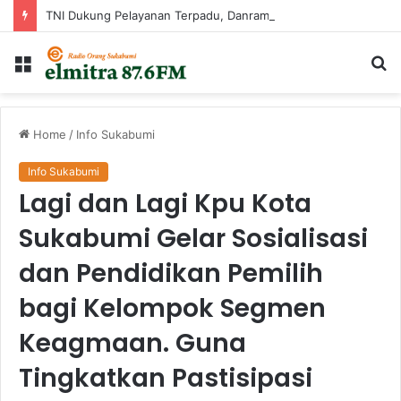
TNI Dukung Pelayanan Terpadu, Danramil Sukaraja Hadiri Rekam E-KTP, Pemeriksaan Mata, dan Bazar UMKM di Bojongsawah
Menu
Ca
...
Home
/
Info Sukabumi
Info Sukabumi
Lagi dan Lagi Kpu Kota
Sukabumi Gelar Sosialisasi
dan Pendidikan Pemilih
bagi Kelompok Segmen
Keagmaan. Guna
Tingkatkan Pastisipasi