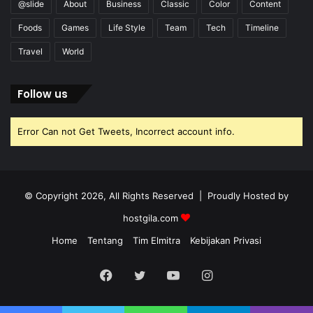
@slide
About
Business
Classic
Color
Content
Foods
Games
Life Style
Team
Tech
Timeline
Travel
World
Follow us
Error Can not Get Tweets, Incorrect account info.
© Copyright 2026, All Rights Reserved | Proudly Hosted by
hostgila.com
Home
Tentang
Tim Elmitra
Kebijakan Privasi
Facebook
Twitter
YouTube
Instagram