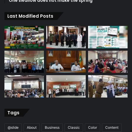
One swallow does not make the spring
Last Modified Posts
Tags
@slide
About
Business
Classic
Color
Content