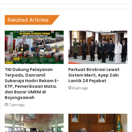
Related Articles
TNI Dukung Pelayanan
Perkuat Birokrasi Lewat
Terpadu, Danramil
Sistem Merit, Ayep Zaki
Sukaraja Hadiri Rekam E-
Lantik 24 Pejabat
KTP, Pemeriksaan Mata,
8 jam ago
dan Bazar UMKM di
Bojongsawah
7 jam ago