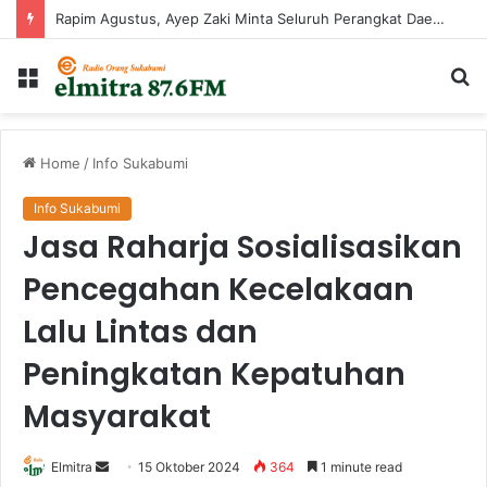
Rapim Agustus, Ayep Zaki Minta Seluruh Perangkat Daerah Percepat Peningkatan PAD
Menu
Ca
...
Home
/
Info Sukabumi
Info Sukabumi
Jasa Raharja Sosialisasikan
Pencegahan Kecelakaan
Lalu Lintas dan
Peningkatan Kepatuhan
Masyarakat
Send
Elmitra
15 Oktober 2024
364
1 minute read