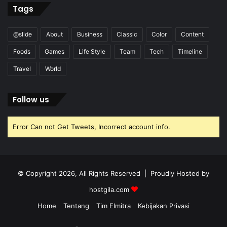
Tags
@slide
About
Business
Classic
Color
Content
Foods
Games
Life Style
Team
Tech
Timeline
Travel
World
Follow us
Error Can not Get Tweets, Incorrect account info.
© Copyright 2026, All Rights Reserved | Proudly Hosted by
hostgila.com
Home
Tentang
Tim Elmitra
Kebijakan Privasi