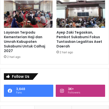
Layanan Terpadu
Ayep Zaki Tegaskan,
Kementerian Haji dan
Pemkot Sukabumi Fokus
Umrah Kabupaten
Tuntaskan Legalitas Aset
Sukabumi Untuk Calhaj
Daerah
2027
2 hari ago
2 hari ago
Follow Us
3,648
3K+
Fans
Followers