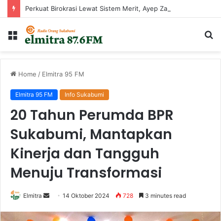
Perkuat Birokrasi Lewat Sistem Merit, Ayep Zaki Lantik 24 Pejabat
Menu
Ca
...
Home
/
Elmitra 95 FM
Elmitra 95 FM
Info Sukabumi
20 Tahun Perumda BPR
Sukabumi, Mantapkan
Kinerja dan Tangguh
Menuju Transformasi
Send
Elmitra
14 Oktober 2024
728
3 minutes read
an
email