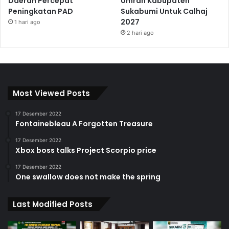
Daerah Percepat
Umrah Kabupaten
Peningkatan PAD
Sukabumi Untuk Calhaj
2027
1 hari ago
2 hari ago
Most Viewed Posts
17 Desember 2022
Fontainebleau A Forgotten Treasure
17 Desember 2022
Xbox boss talks Project Scorpio price
17 Desember 2022
One swallow does not make the spring
Last Modified Posts