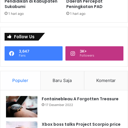
Pendidikan di Kabupaten
Daerah Percepat
Sukabumi
Peningkatan PAD
1 hari ago
1 hari ago
Follow Us
3,647
3K+
Fans
Followers
Populer
Baru Saja
Komentar
Fontainebleau A Forgotten Treasure
17 Desember 2022
Xbox boss talks Project Scorpio price