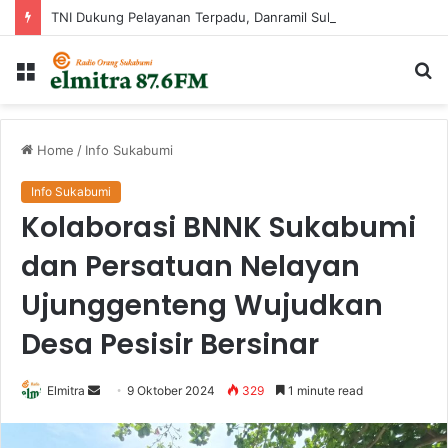
TNI Dukung Pelayanan Terpadu, Danramil Sukaraja Hadiri Rekam E-KTP, Pemeriksaan Mata, dan Bazar UMKM di Bojongsawah
Menu
Ca
...
Home
/
Info Sukabumi
Info Sukabumi
Kolaborasi BNNK Sukabumi
dan Persatuan Nelayan
Ujunggenteng Wujudkan
Desa Pesisir Bersinar
Send
Elmitra
9 Oktober 2024
329
1 minute read
an
email