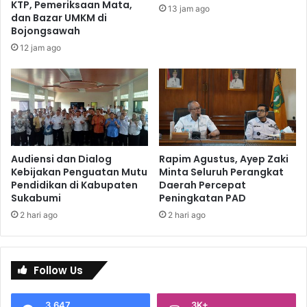
KTP, Pemeriksaan Mata,
13 jam ago
dan Bazar UMKM di
Bojongsawah
12 jam ago
Audiensi dan Dialog
Rapim Agustus, Ayep Zaki
Kebijakan Penguatan Mutu
Minta Seluruh Perangkat
Pendidikan di Kabupaten
Daerah Percepat
Sukabumi
Peningkatan PAD
2 hari ago
2 hari ago
Follow Us
3,647
3K+