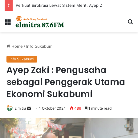
Perkuat Birokrasi Lewat Sistem Merit, Ayep Zaki Lantik 24 Pejabat
Menu
Ca
...
Home
/
Info Sukabumi
Info Sukabumi
Ayep Zaki : Pengusaha
sebagai Penggerak Utama
Ekonomi Sukabumi
Send
Elmitra
1 Oktober 2024
486
1 minute read
an
email