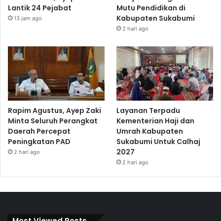
Lantik 24 Pejabat
Mutu Pendidikan di
Kabupaten Sukabumi
13 jam ago
2 hari ago
Rapim Agustus, Ayep Zaki
Layanan Terpadu
Minta Seluruh Perangkat
Kementerian Haji dan
Daerah Percepat
Umrah Kabupaten
Peningkatan PAD
Sukabumi Untuk Calhaj
2027
2 hari ago
2 hari ago
Most Viewed Posts