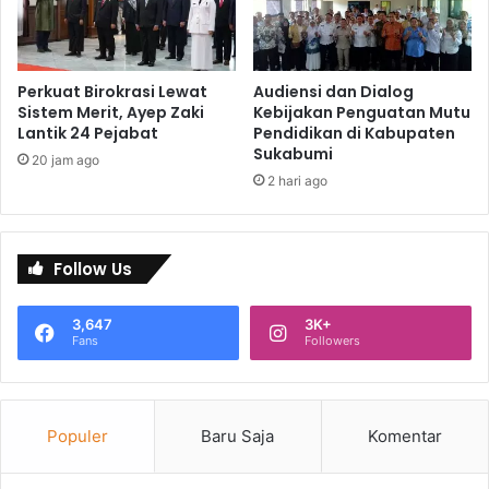
Perkuat Birokrasi Lewat
Audiensi dan Dialog
Sistem Merit, Ayep Zaki
Kebijakan Penguatan Mutu
Lantik 24 Pejabat
Pendidikan di Kabupaten
Sukabumi
20 jam ago
2 hari ago
Follow Us
3,647
3K+
Fans
Followers
Populer
Baru Saja
Komentar