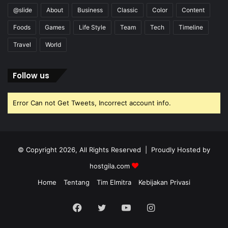
@slide
About
Business
Classic
Color
Content
Foods
Games
Life Style
Team
Tech
Timeline
Travel
World
Follow us
Error Can not Get Tweets, Incorrect account info.
© Copyright 2026, All Rights Reserved | Proudly Hosted by
hostgila.com
Home
Tentang
Tim Elmitra
Kebijakan Privasi
Facebook
Twitter
YouTube
Instagram