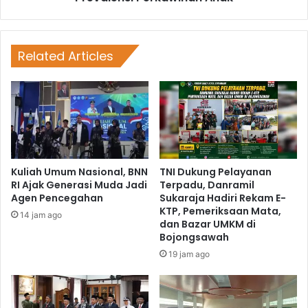
Related Articles
Kuliah Umum Nasional, BNN
TNI Dukung Pelayanan
RI Ajak Generasi Muda Jadi
Terpadu, Danramil
Agen Pencegahan
Sukaraja Hadiri Rekam E-
KTP, Pemeriksaan Mata,
14 jam ago
dan Bazar UMKM di
Bojongsawah
19 jam ago