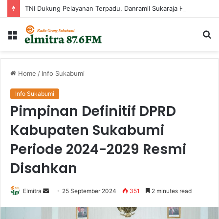
TNI Dukung Pelayanan Terpadu, Danramil Sukaraja Hadiri Rekam E-KTP, Pemeriksaan Mata, dan Bazar UMKM di Bojongsawah
Menu
Ca
...
Home
/
Info Sukabumi
Info Sukabumi
Pimpinan Definitif DPRD
Kabupaten Sukabumi
Periode 2024-2029 Resmi
Disahkan
Send
Elmitra
25 September 2024
351
2 minutes read
an
email