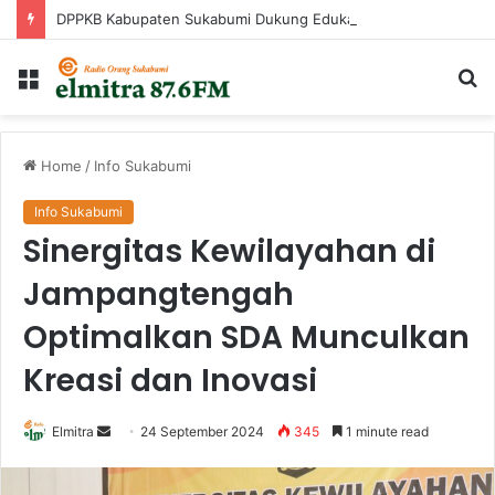
DPPKB Kabupaten Sukabumi Dukung Edukasi Keluarga Berisiko Stunting Melalui Program GEMA Sehat
Menu
Ca
...
Home
/
Info Sukabumi
Info Sukabumi
Sinergitas Kewilayahan di
Jampangtengah
Optimalkan SDA Munculkan
Kreasi dan Inovasi
Send
Elmitra
24 September 2024
345
1 minute read
an
email