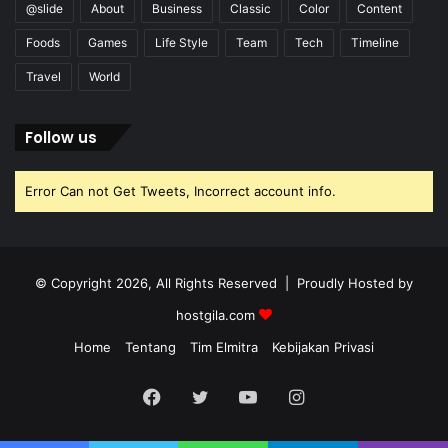
@slide
About
Business
Classic
Color
Content
Foods
Games
Life Style
Team
Tech
Timeline
Travel
World
Follow us
Error Can not Get Tweets, Incorrect account info.
© Copyright 2026, All Rights Reserved | Proudly Hosted by
hostgila.com
Home
Tentang
Tim Elmitra
Kebijakan Privasi
Facebook
Twitter
YouTube
Instagram