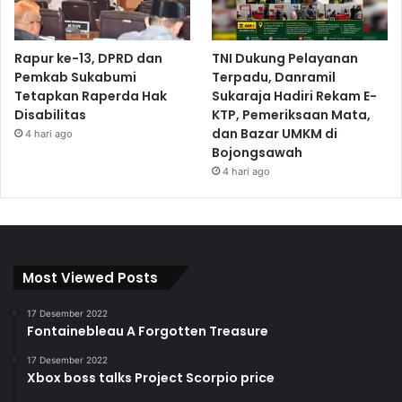
Rapur ke-13, DPRD dan
TNI Dukung Pelayanan
Pemkab Sukabumi
Terpadu, Danramil
Tetapkan Raperda Hak
Sukaraja Hadiri Rekam E-
Disabilitas
KTP, Pemeriksaan Mata,
dan Bazar UMKM di
4 hari ago
Bojongsawah
4 hari ago
Most Viewed Posts
17 Desember 2022
Fontainebleau A Forgotten Treasure
17 Desember 2022
Xbox boss talks Project Scorpio price